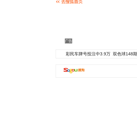
广告
彩民车牌号投注中3.9万
双色球148期