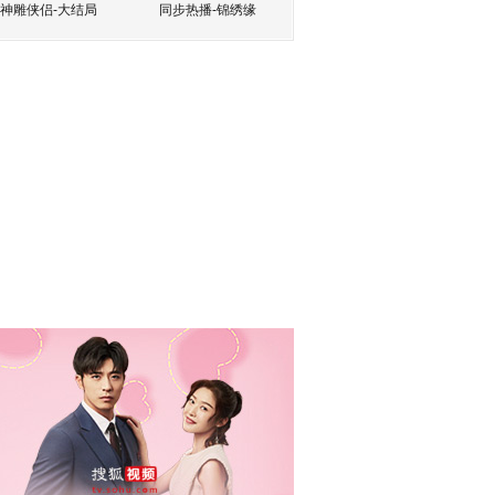
神雕侠侣-大结局
同步热播-锦绣缘