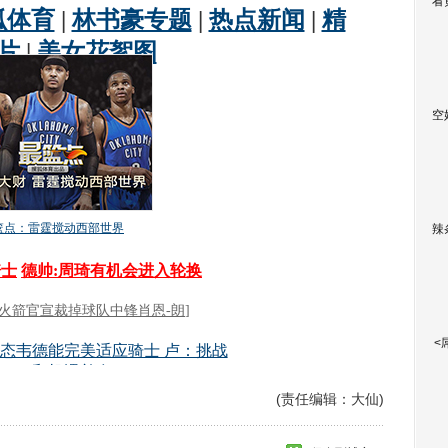
看
空
辣
<
(责任编辑：大仙)