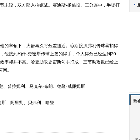
节末段，双方陷入拉锯战。赛迪斯-杨跳投、三分连中，半场打
的率领下，火箭再次将分差迫近。琼斯接贝弗利传球暴扣得
，他接到约什-史密斯传球上篮的得手，个人得分已经达到20
效率却并不高。哈登助攻史密斯勾手打成，三节助攻数已经上
篮网。
逊、普
拉姆
利、马克尔-布朗、德隆-威廉姆斯
热
斯、阿里扎、贝弗利、哈登