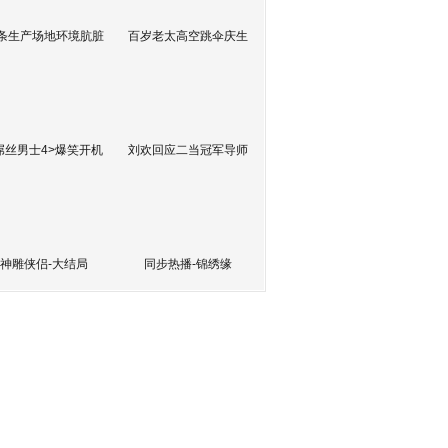
条生产场地环境肮脏
百岁老太高空跳伞庆生
屌丝男士4>爆笑开机
刘欢回应二当冠军导师
神雕侠侣-大结局
同步热播-锦绣缘