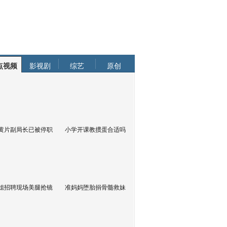
点视频
影视剧
综艺
原创
黄片副局长已被停职
小学开课教掼蛋合适吗
姐招聘现场美腿抢镜
准妈妈堕胎捐骨髓救妹