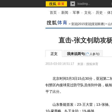
loading...
首页
-
新闻
-
军事
-
文化
-
历史
-
体
>
亚冠|2015亚冠|亚冠联赛|
>
山
直击-张文钊助攻杨
正文
我来说两句
(
人参与)
2015-03-03 16:51:17
来源：
搜狐体育
北京时间3月3日15点30分，亚冠第二
钊禁区内接球晃过防守队员传到中路，杨旭
平了
比分
。
山东鲁能首发：23-王大雷；13-张驰、2-
10-蒙蒂略、8-王永珀；19-杨旭