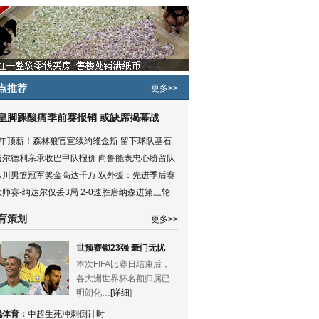
点推荐
更多>>
皇脚踝酸痛季前赛报销 或缺席揭幕战
5年顶薪！森林狼官宣续约维金斯 留下球队基石
塔尔德利亲承收巴甲队报价 向鲁能表忠心盼留队
四川男篮冠军奖金高达千万 双外援：先进季后赛
大师赛-纳达尔仅丢3局 2-0速胜唐纳森进第三轮
育策划
更多>>
世预赛锁23强 豪门无忧
本次FIFA比赛日结束后，
各大洲世界杯名额归属已
明朗化…
[详细
]
锐体育
：
中超生死冲刺倒计时