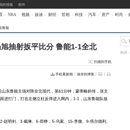
我的搜狐
邮件
育
-
NBA
-
视频
-
娱谈
-
财经
-
世相
-
科技
-
汽车
-
房产
-
时尚
-
东鲁能
旭抽射扳平比分 鲁能1-1全北
热词
扫描到手机
手机看新闻
保存到博客
轮山东鲁能主场对阵全北现代，第61分钟，蒙蒂略斜传，张文
跟进打门，打在左侧立柱反弹进入网内，1-1，山东鲁能队扳
赵明剑、3-戴琳、6-郑铮；5-乌索、15-李微、9-塔尔德利、