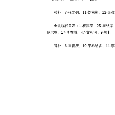
替补：7-张文钊、11-刘彬彬、12-金敬道
全北现代首发：1-权淳泰；25-崔喆淳、26
尼尼奥、17-李在城、47-文相润；9-埃杜
替补：6-崔普庆、10-莱昂纳多、11-李昇