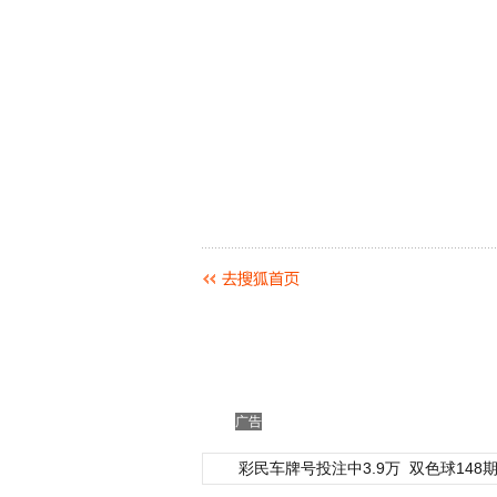
广告
彩民车牌号投注中3.9万
双色球148期