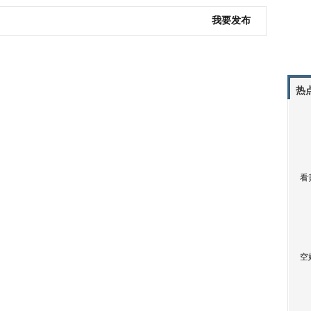
我要发布
热
看
空