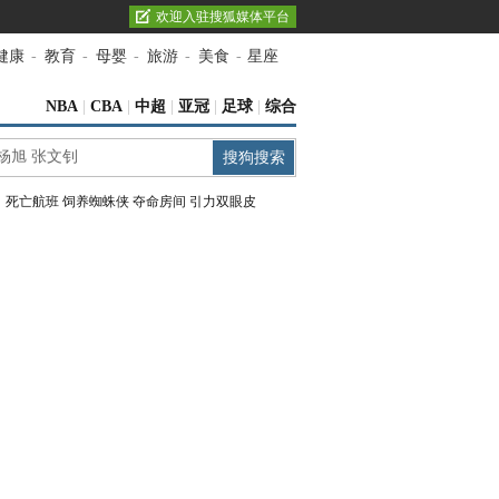
欢迎入驻搜狐媒体平台
健康
-
教育
-
母婴
-
旅游
-
美食
-
星座
NBA
|
CBA
|
中超
|
亚冠
|
足球
|
综合
：
死亡航班
饲养蜘蛛侠
夺命房间
引力双眼皮