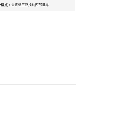
最篮点
：
雷霆组三巨搅动西部世界