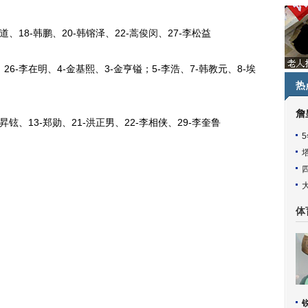
、18-韩鹏、20-韩镕泽、22-
蒿俊闵
、27-李松益
-李在明、4-金基熙、3-金亨镒；5-李浩、7-韩教元、8-埃
热
詹
铉、13-郑勋、21-洪正男、22-李相侠、29-李奎鲁
体