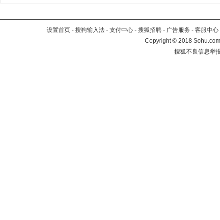
设置首页
-
搜狗输入法
-
支付中心
-
搜狐招聘
-
广告服务
-
客服中心
Copyright
©
2018 Sohu.com 
搜狐不良信息举