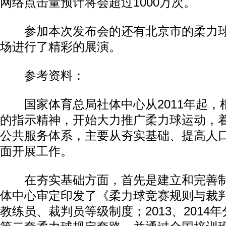
网络点击量预计将会超过1000万次。
参加本次发布会的还有北京市的柔力球
场进行了精彩的展演。
参考资料：
国家体育总局社体中心从2011年起，
的指示精神，开始大力推广柔力球运动，
公共服务体系，主要从夯实基础、提高人
面开展工作。
在夯实基础方面，首先是建立和完善制度
体中心审定印发了《柔力球竞赛规则与裁
教练员、裁判员等级制度；2013、2014