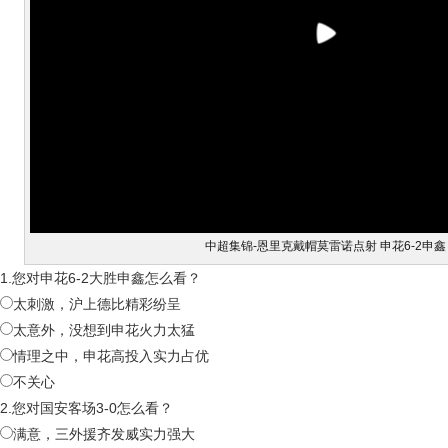
中超集锦-恩里克戴帽莫雷诺点射 申花6-2申鑫
1.您对申花6-2大胜申鑫怎么看？
太刺激，沪上德比精彩纷呈
太意外，没想到申花火力太猛
情理之中，申花高投入实力占优
不关心
2.您对国安客场3-0怎么看？
满意，三外援齐发威实力强大