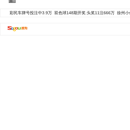
广告
彩民车牌号投注中3.9万
双色球148期开奖:头奖11注666万
徐州小