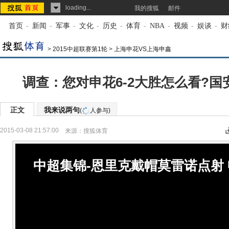
loading...
我的搜狐
邮件
首页
-
新闻
-
军事
-
文化
-
历史
-
体育
-
NBA
-
视频
-
娱谈
-
财
>
2015中超联赛第1轮
>
上海申花VS上海申鑫
调查：您对申花6-2大胜怎么看?国
正文
我来说两句
(
人参与)
2015-03-08 21:57:00
来源：
搜狐体育
中超集锦-恩里克戴帽莫雷诺点射 