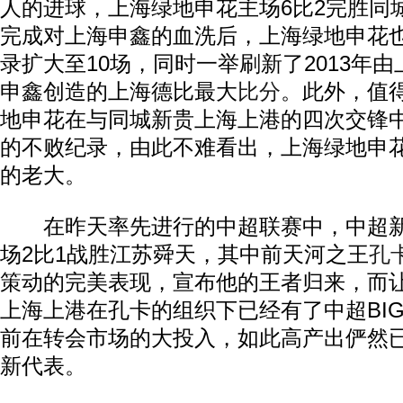
人的进球，上海绿地申花主场6比2完胜同
完成对上海申鑫的血洗后，上海绿地申花
录扩大至10场，同时一举刷新了2013年由
申鑫创造的上海德比最大
比分
。此外，值
地申花在与同城新贵上海上港的四次交锋
的不败纪录，由此不难看出，上海绿地申
的老大。
在昨天率先进行的中超联赛中，中超新
场2比1战胜江苏舜天，其中前天河之王
孔
策动的完美表现，宣布他的王者归来，而
上海上港在孔卡的组织下已经有了中超BI
前在转会市场的大投入，如此高产出俨然
新代表。