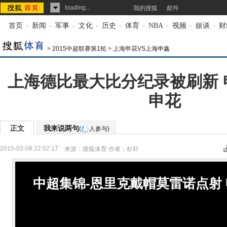
loading...
我的搜狐
邮件
首页
-
新闻
-
军事
-
文化
-
历史
-
体育
-
NBA
-
视频
-
娱谈
-
财
>
2015中超联赛第1轮
>
上海申花VS上海申鑫
上海德比最大比分纪录被刷新 
申花
正文
我来说两句
(
人参与)
2015-03-08 22:02:17
来源：
搜狐体育
作者：杉轩
中超集锦-恩里克戴帽莫雷诺点射 