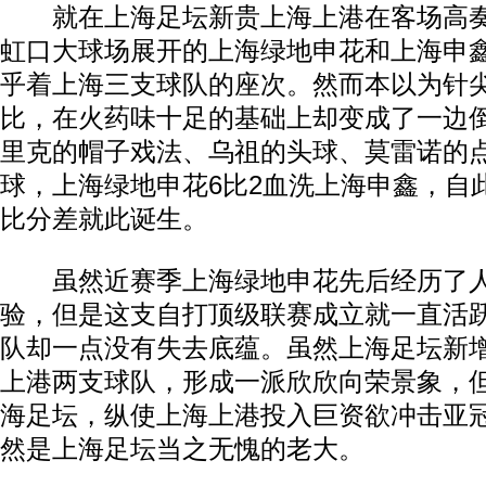
就在上海足坛新贵上海上港在客场高奏
虹口大球场展开的上海绿地申花和上海申
乎着上海三支球队的座次。然而本以为针
比，在火药味十足的基础上却变成了一边
里克的帽子戏法、乌祖的头球、莫雷诺的
球，上海绿地申花6比2血洗上海申鑫，自
比分差就此诞生。
虽然近赛季上海绿地申花先后经历了人
验，但是这支自打顶级联赛成立就一直活
队却一点没有失去底蕴。虽然上海足坛新
上港两支球队，形成一派欣欣向荣景象，
海足坛，纵使上海上港投入巨资欲冲击亚
然是上海足坛当之无愧的老大。