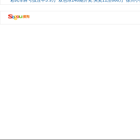
彩民车牌号投注中3.9万
双色球148期开奖:头奖11注666万
徐州小