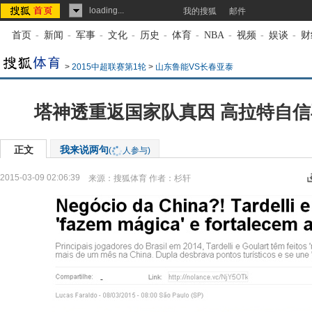
loading...
我的搜狐
邮件
首页
-
新闻
-
军事
-
文化
-
历史
-
体育
-
NBA
-
视频
-
娱谈
-
财
>
2015中超联赛第1轮
>
山东鲁能VS长春亚泰
塔神透重返国家队真因 高拉特自
正文
我来说两句
(
人参与)
2015-03-09 02:06:39
来源：
搜狐体育
作者：杉轩