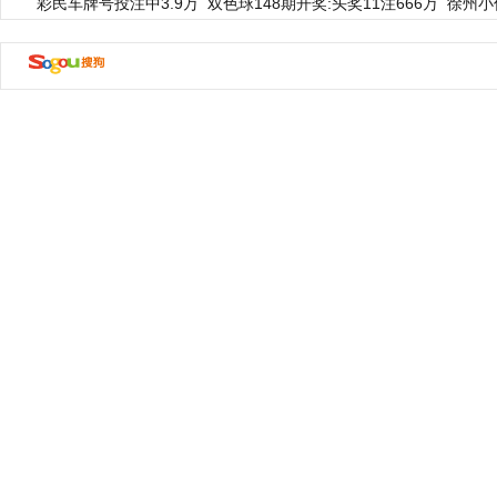
彩民车牌号投注中3.9万
双色球148期开奖:头奖11注666万
徐州小