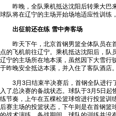
昨晚，全队乘机抵达沈阳后转乘大巴来
球队将在辽宁的主场开始场地适应性训练
出征前还在练 雪中奔客场
昨天下午，北京首钢男篮全体队员在首
点的飞机前往辽宁。乘机抵达沈阳后，队
辽宁的主场所在地本溪，虽然因下大雪行
于昨晚安全抵达本溪，并入住了客队酒店
3月3日结束半决赛后，首钢全队进行
入了总决赛的备战状态。球队于3月5日起
练节奏，上午在五棵松篮球馆进行投篮训
后赛主场的投篮状态，下午则是在首钢篮
的战术演练。备战期间，球队的训练并没