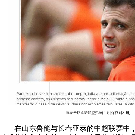
曝蒙蒂略承诺加盟弗拉门戈
[保存到相册]
在山东鲁能与长春亚泰的
中超
联赛中