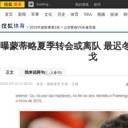
loading...
我的搜狐
邮件
首页
-
新闻
-
军事
-
文化
-
历史
-
体育
-
NBA
-
视频
-
娱谈
-
财
>
2015中超联赛第1轮
>
山东鲁能VS长春亚泰
曝蒙蒂略夏季转会或离队 最迟
戈
正文
我来说两句
(
人参与)
2015-03-10 11:00:33
来源：
搜狐体育
作者：王健