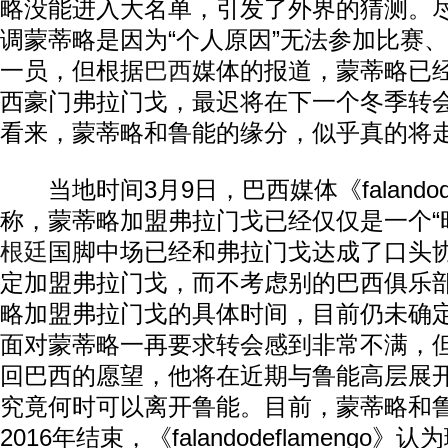
略没能进入大名单，引发了外界的猜测。
调蒙蒂略是因为“个人原因”无法参加比赛
一员，但根据
巴西
媒体的报道，蒙蒂略已
西豪门弗拉门戈，最迟将在下一个冬季转
看来，蒙蒂略和鲁能的缘分，似乎真的将
当地时间3月9日，巴西媒体《falandodef
称，蒙蒂略加盟弗拉门戈已经仅仅是一个“
根廷
国脚中场已经和弗拉门戈达成了口头
定加盟弗拉门戈，而不考虑别的巴西俱乐
略加盟弗拉门戈的具体时间，目前仍未确
面对蒙蒂略一再要求转会感到非常不满，
回巴西的愿望，他将在近期与鲁能高层展
究竟何时可以离开鲁能。目前，蒙蒂略和
2016年结束，《falandodeflamengo