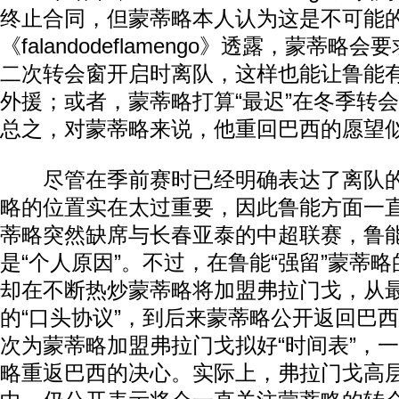
终止合同，但蒙蒂略本人认为这是不可能
《falandodeflamengo》透露，蒙蒂略
二次转会窗开启时离队，这样也能让鲁能
外援；或者，蒙蒂略打算“最迟”在冬季转
总之，对蒙蒂略来说，他重回巴西的愿望
尽管在季前赛时已经明确表达了离队的
略的位置实在太过重要，因此鲁能方面一
蒂略突然缺席与长春亚泰的中超联赛，鲁
是“个人原因”。不过，在鲁能“强留”蒙蒂
却在不断热炒蒙蒂略将加盟弗拉门戈，从
的“口头协议”，到后来蒙蒂略公开返回巴
次为蒙蒂略加盟弗拉门戈拟好“时间表”，
略重返巴西的决心。实际上，弗拉门戈高