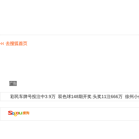
广告
彩民车牌号投注中3.9万
双色球148期开奖:头奖11注666万
徐州小