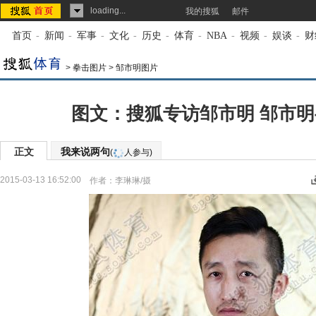
loading...
我的搜狐
邮件
首页
-
新闻
-
军事
-
文化
-
历史
-
体育
-
NBA
-
视频
-
娱谈
-
财
>
拳击图片
>
邹市明图片
图文：搜狐专访邹市明 邹市
正文
我来说两句
(
人参与)
2015-03-13 16:52:00
作者：李琳琳/摄