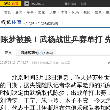
loading...
我的搜狐
邮件
首页
-
新闻
-
军事
-
文化
-
历史
-
体育
-
NBA
-
视频
-
娱谈
-
财
>
乒乓球
>
乒乓球最新动态
陈梦被换！武杨战世乒赛单打 先
正文
我来说两句
(
人参与)
2015-03-13 17:48:07
来源：
搜狐体育
作者：李武军
北京时间3月13日消息，昨天是苏州世
的日期，据央视随队记者李武军老师的消
时刻决定由武杨取代陈梦，出战单打比赛
刘诗雯
、
丁宁
、朱雨玲、木子不变。今天
利，代表土耳其伊斯坦布尔俱乐部队参加