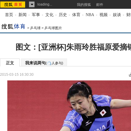
loading...
我的搜狐
邮件
首页
-
新闻
-
军事
-
文化
-
历史
-
体育
-
NBA
-
视频
-
娱谈
-
财
>
乒乓球
>
乒乓球图片
图文：[亚洲杯]朱雨玲胜福原爱摘
正文
我来说两句
(
人参与)
2015-03-15 16:30:30