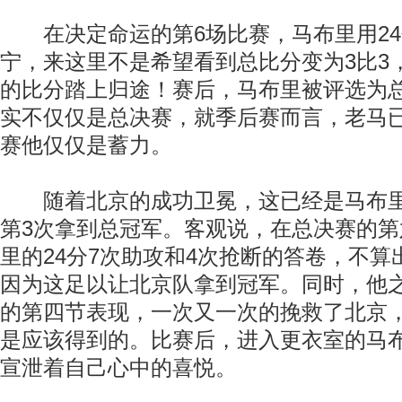
在决定命运的第6场比赛，马布里用24
动物系恋人啊 | 钟欣潼体验爱情哲学
南方
宁，来这里不是希望看到总比分变为3比3
的比分踏上归途！赛后，马布里被评选为总
实不仅仅是总决赛，就季后赛而言，老马
赛他仅仅是蓄力。
随着北京的成功卫冕，这已经是马布里
第3次拿到总冠军。客观说，在总决赛的
里的24分7次助攻和4次抢断的答卷，不
因为这足以让北京队拿到冠军。同时，他
的第四节表现，一次又一次的挽救了北京
是应该得到的。比赛后，进入更衣室的马
宣泄着自己心中的喜悦。