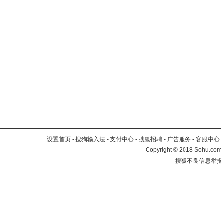
设置首页
-
搜狗输入法
-
支付中心
-
搜狐招聘
-
广告服务
-
客服中心
Copyright
©
2018 Sohu.com 
搜狐不良信息举