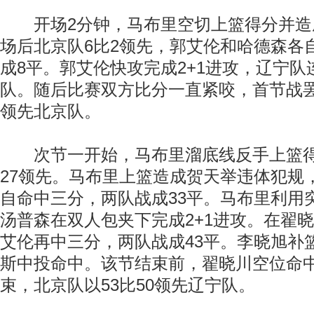
开场2分钟，马布里空切上篮得分并造
场后北京队6比2领先，郭艾伦和哈德森各
成8平。郭艾伦快攻完成2+1进攻，辽宁队
队。随后比赛双方比分一直紧咬，首节战罢
领先北京队。
次节一开始，马布里溜底线反手上篮得
27领先。马布里上篮造成贺天举违体犯规
自命中三分，两队战成33平。马布里利用
汤普森在双人包夹下完成2+1进攻。在翟
艾伦再中三分，两队战成43平。李晓旭补
斯中投命中。该节结束前，翟晓川空位命
束，北京队以53比50领先辽宁队。