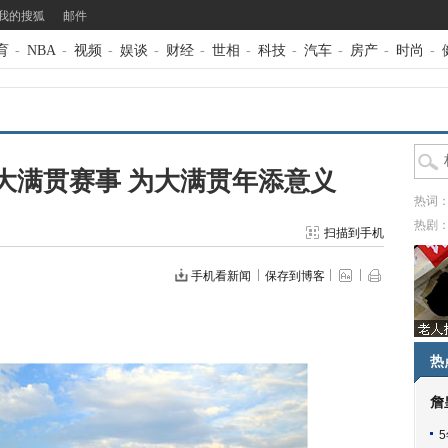
我的搜狐
邮件
育
-
NBA
-
视频
-
娱谈
-
财经
-
世相
-
科技
-
汽车
-
房产
-
时尚
-
大满贯赛事 为大满贯年添意义
热词
热剧
扫描到手机
手机看新闻
保存到博客
热
詹