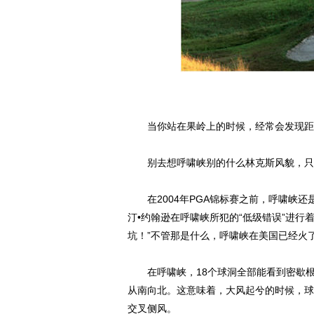
当你站在果岭上的时候，经常会发现距
别去想呼啸峡别的什么林克斯风貌，只是
在2004年PGA锦标赛之前，呼啸峡还是
汀•约翰逊在呼啸峡所犯的“低级错误”进行
坑！”不管那是什么，呼啸峡在美国已经火
在呼啸峡，18个球洞全部能看到密歇根
从南向北。这意味着，大风起兮的时候，球
交叉侧风。