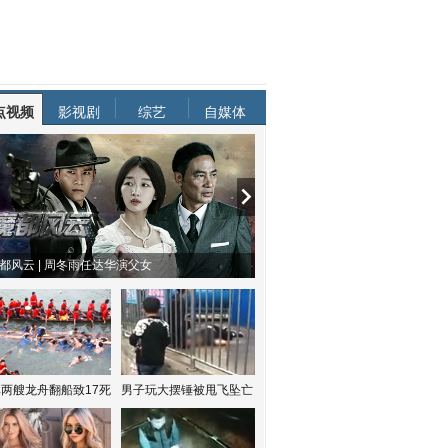
点视频
影视剧
综艺
自媒体
都风云 | 周冬雨任达华演父女
两艘龙舟翻船致17死
男子玩大摆锤被甩飞坠亡