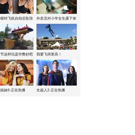
红模特飞机自拍后坠毁
外卖员对小学女生露下体
水节这样玩是作弊好吧
我要飞得更高！
姐妹6-正在热播
女超人2-正在热播