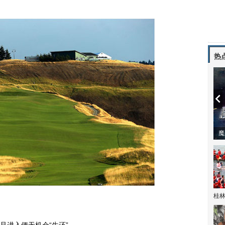
热
潼体验爱情哲学
南方有乔木 | “科创CP”渐入佳境
魔
桂林