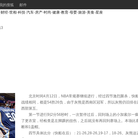
我的搜狐
邮件
-
财经
-
世相
-
科技
-
汽车
-
房产
-
时尚
-
健康
-
教育
-
母婴
-
旅游
-
美食
-
星座
3
北京时间4月12日，NBA常规赛继续进行，经过四节激烈厮杀，快船9
战绩相同，都是54胜26负，由于灰熊是西南区冠军，所以灰熊仍旧排
西部第五。
第一节进行到2分56秒时，一次暂停过后，回到场上的小加索尔一瘸
了更衣室，经检查是左脚踝的扭伤，之后就没有再回到赛场上。本场比赛小
断和1盖帽。
四节具体比分（快船在后）：21-26,28-26,19-17，18-26。灰熊