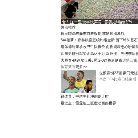
热点推荐
詹皇脚踝酸痛季前赛报销 或缺席揭幕战
5年顶薪！森林狼官宣续约维金斯 留下球队基石
塔尔德利亲承收巴甲队报价 向鲁能表忠心盼留
四川男篮冠军奖金高达千万 双外援：先进季后
大师赛-纳达尔仅丢3局 2-0速胜唐纳森进第三轮
体育策划
更多>>
世预赛锁23强 豪门无忧
本次FIFA比赛日结束
锐体育
：
中超生死冲刺倒计时
最篮点
：
雷霆组三巨搅动西部世界