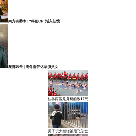
南方有乔木 | “科创CP”渐入佳境
魔都风云 | 周冬雨任达华演父女
桂林两艘龙舟翻船致17死
男子玩大摆锤被甩飞坠亡