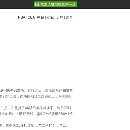
欢迎入驻搜狐媒体平台
NBA
|
CBA
|
中超
|
亚冠
|
足球
|
综合
4-86击败灰熊。此役过后，快船跟马刺和灰熊
在西部第二位，而快船则升至西部第三，马刺跌到
一拐，在坚持了46秒后被格林换下，随后回到
加索尔上场10分钟，贡献2分2篮板2助攻1抢
这边，兰多夫21分13篮板，尤德利14分，李11