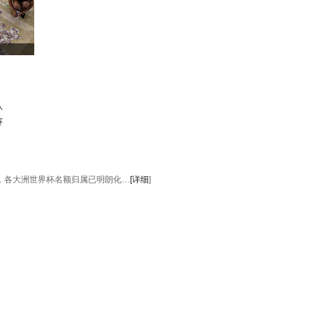
队
赛
后，各大洲世界杯名额归属已明朗化…
[详细
]