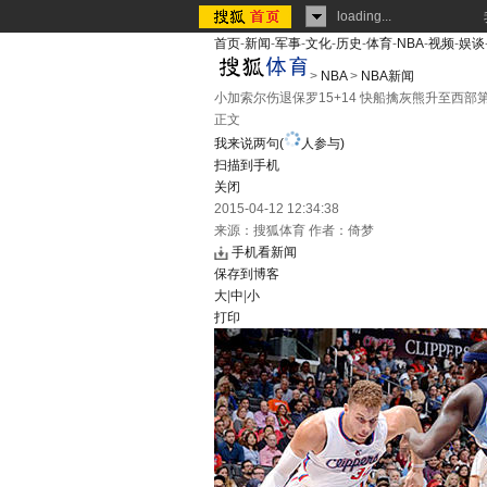
loading...
首页
-
新闻
-
军事
-
文化
-
历史
-
体育
-
NBA
-
视频
-
娱谈
>
NBA
>
NBA新闻
小加索尔伤退保罗15+14 快船擒灰熊升至西部第
正文
我来说两句
(
人参与)
扫描到手机
关闭
2015-04-12 12:34:38
来源：
搜狐体育
作者：倚梦
手机看新闻
保存到博客
大
|
中
|
小
打印