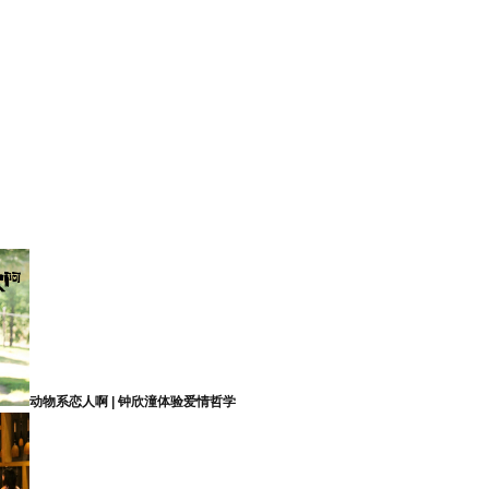
动物系恋人啊 | 钟欣潼体验爱情哲学