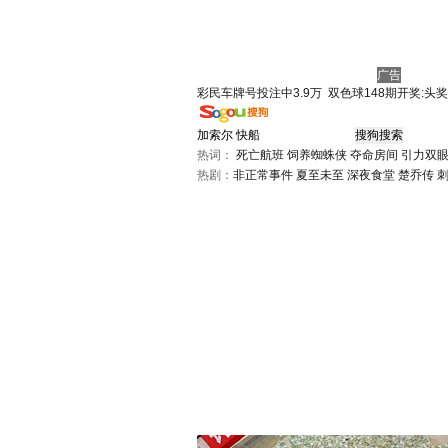
广告
彩民车牌号投注中3.9万
双色球148期开奖:头奖
热词：
死亡航班
饲养蜘蛛侠
夺命房间
引力双
热剧：
非正常事件
夏至未至
深夜食堂
楚乔传