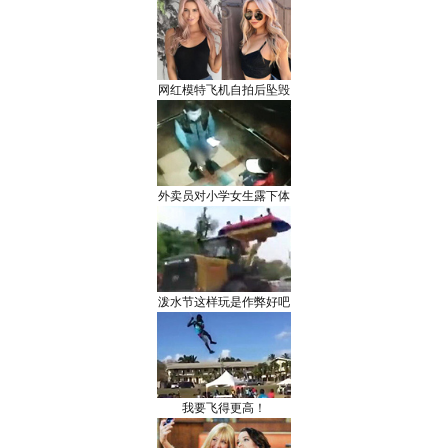
网红模特飞机自拍后坠毁
外卖员对小学女生露下体
泼水节这样玩是作弊好吧
我要飞得更高！