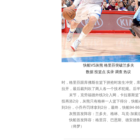
快船VS灰熊 格里芬突破兰多夫
数据
投篮点
实录
调查
热议
时，格里芬跟库佛斯在篮下拼抢时发生冲突，
拉开，最后裁判吹了两人各一个技术犯规。后半段
末节，克劳福德外线3分入网，卡拉塞斯篮下
投再添2分，灰熊只有格林一人篮下得分，快船
到3分，小乔丹罚球拿到2分，最终，快船94-8
灰熊首发阵容：兰多夫、格林、马克-加索尔
快船首发阵容：格里芬、巴恩斯、德安德鲁
（倚梦）