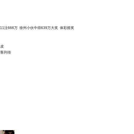
11注666万
徐州小伙中得639万大奖
体彩摇奖
眼皮
刺客列传