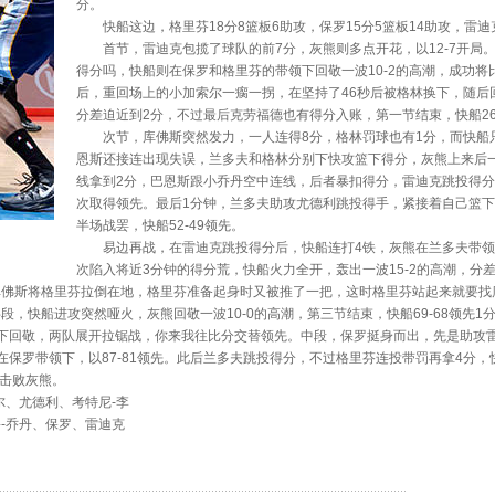
分。
快船这边，格里芬18分8篮板6助攻，保罗15分5篮板14助攻，雷迪克
首节，雷迪克包揽了球队的前7分，灰熊则多点开花，以12-7开局
得分吗，快船则在保罗和格里芬的带领下回敬一波10-2的高潮，成功将
后，重回场上的小加索尔一瘸一拐，在坚持了46秒后被格林换下，随后
分差迫近到2分，不过最后克劳福德也有得分入账，第一节结束，快船26
次节，库佛斯突然发力，一人连得8分，格林罚球也有1分，而快船只
恩斯还接连出现失误，兰多夫和格林分别下快攻篮下得分，灰熊上来后一波
线拿到2分，巴恩斯跟小乔丹空中连线，后者暴扣得分，雷迪克跳投得分，
次取得领先。最后1分钟，兰多夫助攻尤德利跳投得手，紧接着自己篮下
半场战罢，快船52-49领先。
易边再战，在雷迪克跳投得分后，快船连打4铁，灰熊在兰多夫带领下
次陷入将近3分钟的得分荒，快船火力全开，轰出一波15-2的高潮，分
库佛斯将格里芬拉倒在地，格里芬准备起身时又被推了一把，这时格里芬站起来就要找
，快船进攻突然哑火，灰熊回敬一波10-0的高潮，第三节结束，快船69-68领先1
回敬，两队展开拉锯战，你来我往比分交替领先。中段，保罗挺身而出，先是助攻雷
在保罗带领下，以87-81领先。此后兰多夫跳投得分，不过格里芬连投带罚再拿4分
6击败灰熊。
、尤德利、考特尼-李
-乔丹、保罗、雷迪克