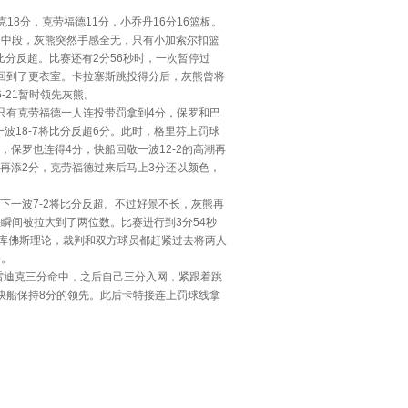
18分，克劳福德11分，小乔丹16分16篮板。
。中段，灰熊突然手感全无，只有小加索尔扣篮
比分反超。比赛还有2分56秒时，一次暂停过
回到了更衣室。卡拉塞斯跳投得分后，灰熊曾将
-21暂时领先灰熊。
有克劳福德一人连投带罚拿到4分，保罗和巴
18-7将比分反超6分。此时，格里芬上罚球
保罗也连得4分，快船回敬一波12-2的高潮再
再添2分，克劳福德过来后马上3分还以颜色，
一波7-2将比分反超。不过好景不长，灰熊再
差瞬间被拉大到了两位数。比赛进行到3分54秒
库佛斯理论，裁判和双方球员都赶紧过去将两人
分。
迪克三分命中，之后自己三分入网，紧跟着跳
，快船保持8分的领先。此后卡特接连上罚球线拿