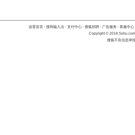
设置首页
-
搜狗输入法
-
支付中心
-
搜狐招聘
-
广告服务
-
客服中心
Copyright
©
2018 Sohu.com 
搜狐不良信息举