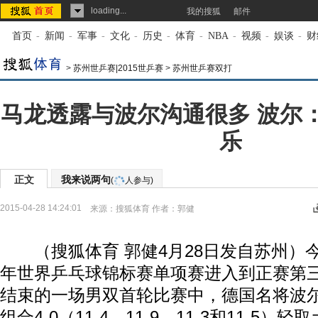
loading...
我的搜狐
邮件
首页
-
新闻
-
军事
-
文化
-
历史
-
体育
-
NBA
-
视频
-
娱谈
-
财
>
苏州世乒赛|2015世乒赛
>
苏州世乒赛双打
马龙透露与波尔沟通很多 波尔
乐
正文
我来说两句
(
人参与)
2015-04-28 14:24:01
来源：
搜狐体育
作者：郭健
（搜狐体育 郭健4月28日发自苏州）今
年世界乒乓球锦标赛单项赛进入到正赛第
结束的一场男双首轮比赛中，德国名将波
组合4-0（11-4、11-9、11-3和11-5