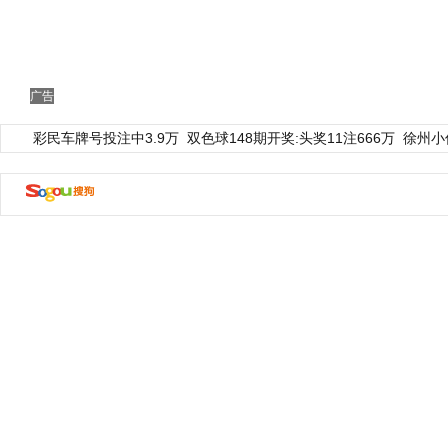
广告
彩民车牌号投注中3.9万
双色球148期开奖:头奖11注666万
徐州小
动物系恋人啊 | 钟欣潼体验爱情哲学
南方