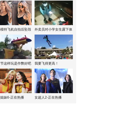
红模特飞机自拍后坠毁
外卖员对小学女生露下体
水节这样玩是作弊好吧
我要飞得更高！
姐妹6-正在热播
女超人2-正在热播