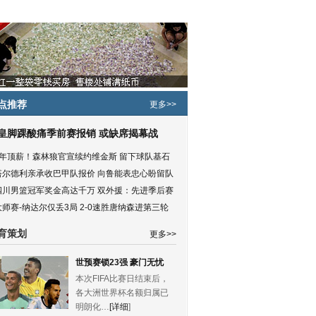
点推荐
更多>>
皇脚踝酸痛季前赛报销 或缺席揭幕战
5年顶薪！森林狼官宣续约维金斯 留下球队基石
塔尔德利亲承收巴甲队报价 向鲁能表忠心盼留队
四川男篮冠军奖金高达千万 双外援：先进季后赛
大师赛-纳达尔仅丢3局 2-0速胜唐纳森进第三轮
育策划
更多>>
世预赛锁23强 豪门无忧
本次FIFA比赛日结束后，
各大洲世界杯名额归属已
明朗化…
[详细
]