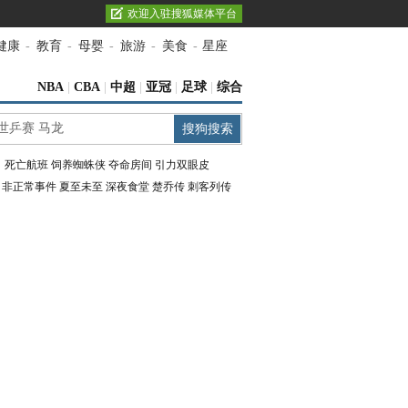
欢迎入驻搜狐媒体平台
健康
-
教育
-
母婴
-
旅游
-
美食
-
星座
NBA
|
CBA
|
中超
|
亚冠
|
足球
|
综合
：
死亡航班
饲养蜘蛛侠
夺命房间
引力双眼皮
：
非正常事件
夏至未至
深夜食堂
楚乔传
刺客列传