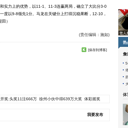
上的优势，以11-1、11-3连赢两局，确立了大比分3-0
度以9-8领先1分。马龙在关键分上打得沉稳果断，12-10，
程田）
(责任编辑：施如)
热
[保存到博客]
詹
体
开奖:头奖11注666万
徐州小伙中得639万大奖
体彩摇奖
我要发布