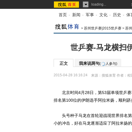
loading...
首页
-
新闻
-
军事
-
文化
-
历史
-
体
>
苏州世乒赛|2015世乒赛
>
苏
世乒赛-马龙横扫
正文
我来说两句
(
人参与)
2015-04-28 16:16:24
来源：
搜狐体育
作者：程
北京时间4月28日，第53届单项世乒赛
排名第100位的伊朗选手阿拉米扬，顺利跻
头号种子马龙在首轮迎战现世界排名第1
小的冲击，好在马龙逐渐适应了阿拉米扬的