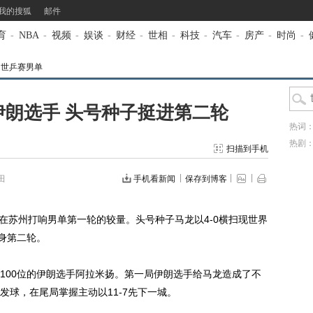
我的搜狐
邮件
育
-
NBA
-
视频
-
娱谈
-
财经
-
世相
-
科技
-
汽车
-
房产
-
时尚
-
州世乒赛男单
伊朗选手 头号种子挺进第二轮
热词
热剧
扫描到手机
田
手机看新闻
保存到博客
在苏州打响男单第一轮的较量。头号种子马龙以4-0横扫现世界
身第二轮。
00位的伊朗选手阿拉米扬。第一局伊朗选手给马龙造成了不
发球，在尾局掌握主动以11-7先下一城。