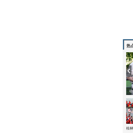
热
动
桂林