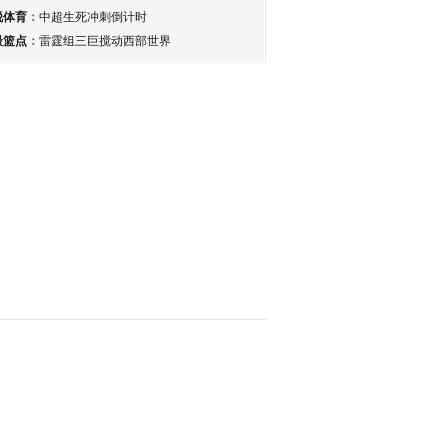
锐体育
：
中超生死冲刺倒计时
最篮点
：
雷霆组三巨搅动西部世界