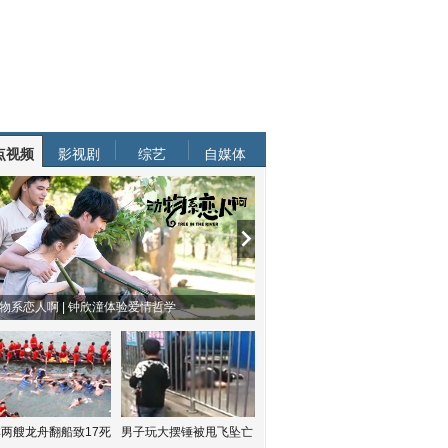
点视频
影视剧
综艺
自媒体
物系恋人啊 | 钟欣潼体验爱情哲学
南方有乔木 | “科创CP”渐入佳境
两艘龙舟翻船致17死
男子玩大摆锤被甩飞坠亡