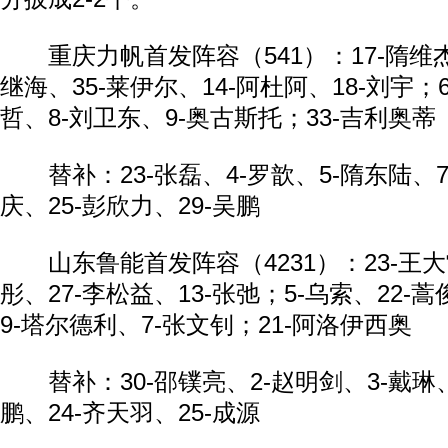
重庆力帆首发阵容（541）：17-隋维杰；
继海、35-莱伊尔、14-阿杜阿、18-刘宇；6
哲、8-刘卫东、9-奥古斯托；33-吉利奥蒂
替补：23-张磊、4-罗歆、5-隋东陆、7
庆、25-彭欣力、29-吴鹏
山东鲁能首发阵容（4231）：23-王大雷
彤、27-李松益、13-张弛；5-乌索、22-
9-塔尔德利、7-张文钊；21-阿洛伊西奥
替补：30-邵镤亮、2-赵明剑、3-戴琳、1
鹏、24-齐天羽、25-成源