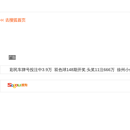
广告
彩民车牌号投注中3.9万
双色球148期开奖:头奖11注666万
徐州小