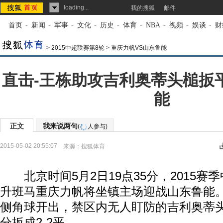
loading...
我的搜狐
邮件
首页
-
新闻
-
军事
-
文化
-
历史
-
体育
-
NBA
-
视频
-
娱谈
-
财
>
2015中超联赛第8轮
>
重庆力帆VS山东鲁能
直击-王栋助攻吉利奥蒂头槌扳平
能
正文
我来说两句
(
人参与)
2015-05-02 20:55:07
来源：
搜狐体育
北京时间5月2日19点35分，2015赛
升班马重庆力帆将坐镇主场迎战山东鲁能。
侧角球开出，禁区内无人盯防的吉利奥蒂
分扳成2-2平。