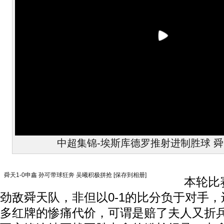
中超集锦-埃斯库德罗推射进制胜球 舜
舜天1-0申鑫 孙可带球狂奔 吴曦积极拼抢
[保存到相册]
本轮比赛
劲敌舜天队，非但以0-1的比分负于对手
多红牌的惨痛代价，可谓是赔了夫人又折