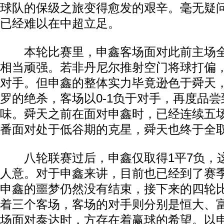
球队的保级之旅变得愈发的艰辛。毫无疑
已经难以在中超立足。
本轮比赛里，申鑫客场面对此前主场全
相当顽强。若非丹尼尔推射空门将球打偏
对手。但申鑫的整体实力毕竟逊色于舜天
罗的绝杀，客场以0-1负于对手，再度品
味。舜天之前在面对申鑫时，已经连续五
番面对处于低谷期的克星，舜天也终于全
动物系恋人啊 | 钟欣潼体验爱情哲学
南方
八轮联赛过后，申鑫仅取得1平7负，
人意。对于申鑫来讲，目前也已经到了赛
申鑫的噩梦仍然没有结束，接下来的四轮
着三个客场，客场的对手则分别是恒大、
场面对泰达时，方存在着赢球的希望。以