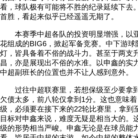
看，球队极有可能将不胜的纪录延续下去
首胜，看起来似乎已经遥遥无期了。
本赛季中超各队的投资明显增强，以亚
花组成的BIG6，掀起军备竞赛。中下游
灯，皆具备着不俗的战斗力。甚至于两支
昌，亦是展现出不俗的水准。以申鑫的实
中超副班长的位置也并不让人感到意外。
过往中超联赛里，若想保级至少要拿到
欠债太多，前八轮仅拿到1分。这也意味
级，必须要在接下来的22轮比赛里，拿到
目标对申鑫来说，难度无疑是相当大的。
级的形势相当严峻。申鑫无论是在球员能
看，皆居于中超的末游。如今中超的整体