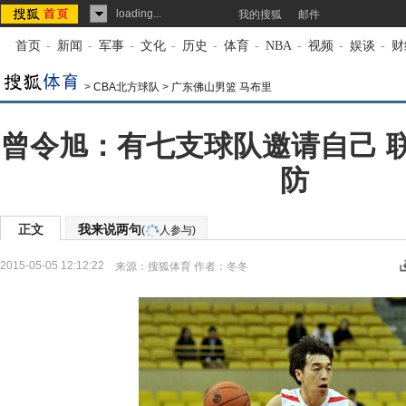
loading...
我的搜狐
邮件
首页
-
新闻
-
军事
-
文化
-
历史
-
体育
-
NBA
-
视频
-
娱谈
-
财
>
CBA北方球队
>
广东佛山男篮 马布里
曾令旭：有七支球队邀请自己 
防
正文
我来说两句
(
人参与)
2015-05-05 12:12:22
来源：
搜狐体育
作者：冬冬