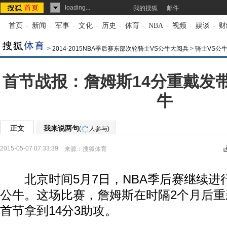
loading...
我的搜狐
邮件
首页
-
新闻
-
军事
-
文化
-
历史
-
体育
-
NBA
-
视频
-
娱谈
-
财
>
2014-2015NBA季后赛东部次轮骑士VS公牛大阅兵
>
骑士VS公
首节战报：詹姆斯14分重戴发带 
牛
正文
我来说两句
(
人参与)
2015-05-07 07:33:39
来源：
搜狐体育
北京时间5月7日，NBA季后赛继续进行，
公牛。这场比赛，詹姆斯在时隔2个月后
首节拿到14分3助攻。