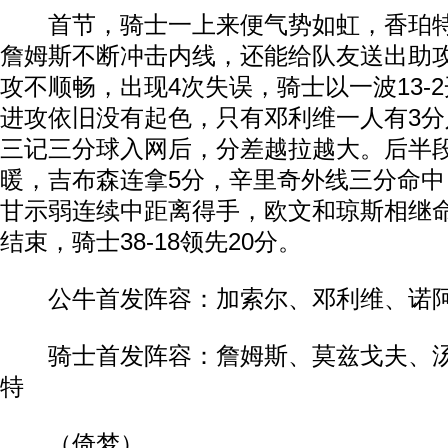
首节，骑士一上来便气势如虹，香珀特
詹姆斯不断冲击内线，还能给队友送出助
攻不顺畅，出现4次失误，骑士以一波13-
进攻依旧没有起色，只有邓利维一人有3
三记三分球入网后，分差越拉越大。后半
暖，吉布森连拿5分，辛里奇外线三分命
甘示弱连续中距离得手，欧文和琼斯相继
结束，骑士38-18领先20分。
公牛首发阵容：加索尔、邓利维、诺阿
骑士首发阵容：詹姆斯、莫兹戈夫、汤
特
（倚梦）