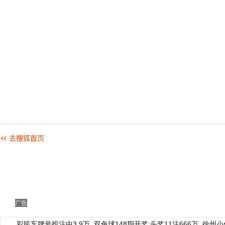
广告
彩民车牌号投注中3.9万
双色球148期开奖:头奖11注666万
徐州小