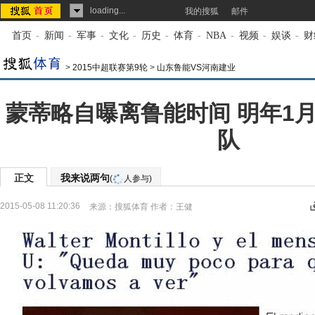
loading...
我的搜狐
邮件
首页
-
新闻
-
军事
-
文化
-
历史
-
体育
-
NBA
-
视频
-
娱谈
-
财
>
2015中超联赛第9轮
>
山东鲁能VS河南建业
蒙蒂略自曝离鲁能时间 明年1
队
正文
我来说两句
(
人参与)
2015-05-08 11:20:36
来源：
搜狐体育
作者：王健