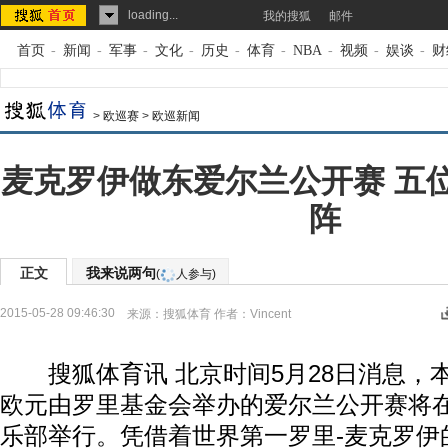
loading...
我的搜狐
邮件
首页
-
新闻
-
军事
-
文化
-
历史
-
体育
-
NBA
-
视频
-
娱谈
-
财
>
欧巡赛
>
欧巡新闻
麦克罗伊做东爱尔兰公开赛 五
阵
正文
我来说两句
(
人参与)
2015-05-28 09:46:30
来源：
搜狐体育
作者：Vincent
搜狐体育讯 北京时间5月28日消息，本
欧元由罗里基金会举办的爱尔兰公开赛将
乐部举行。凭借着世界第一罗里-麦克罗伊