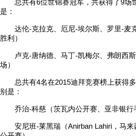
总共有6位世锦赛冠军，共获得了9场
是：
达伦-克拉克、厄尼-埃尔斯、罗里-麦
胜利）
卢克-唐纳德、马丁-凯梅尔、弗朗西斯
场）
总共有4名在2015迪拜竞赛榜上获得
别是：
乔治-科慈（茨瓦内公开赛、亚非银行
安尼班-莱黑瑞（Anirban Lahiri，
公开赛）