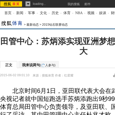
loading...
我的搜狐
邮件
首页
-
新闻
-
军事
-
文化
-
历史
-
体育
-
NBA
-
视频
-
娱谈
-
财
>
最新动态
>
2015钻石联赛动态
田管中心：苏炳添实现亚洲梦想
大
正文
我来说两句
(
人参与)
2015-06-02 09:01:10
来源：
搜狐体育
作者：红星耀
北京时间6月1日，亚田联代表大会在
央视记者就中国短跑选手苏炳添跑出9秒9
体育总局田管中心负责领导，及亚田联、
行了采访。其中田管理中心主任杜兆才称