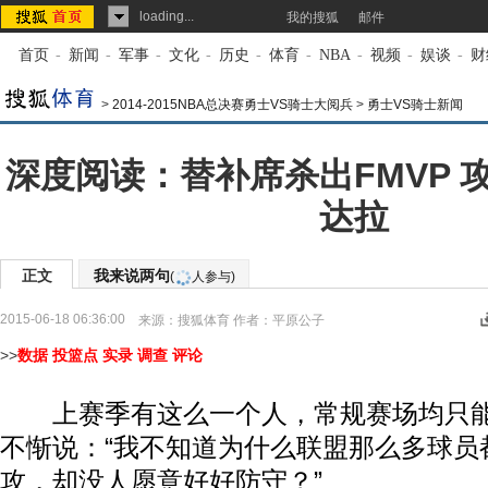
loading...
我的搜狐
邮件
首页
-
新闻
-
军事
-
文化
-
历史
-
体育
-
NBA
-
视频
-
娱谈
-
财
>
2014-2015NBA总决赛勇士VS骑士大阅兵
>
勇士VS骑士新闻
深度阅读：替补席杀出FMVP 
达拉
正文
我来说两句
(
人参与)
2015-06-18 06:36:00
来源：
搜狐体育
作者：平原公子
>>
数据
投篮点
实录
调查
评论
上赛季有这么一个人，常规赛场均只能
不惭说：“我不知道为什么联盟那么多球员
攻，却没人愿意好好防守？”