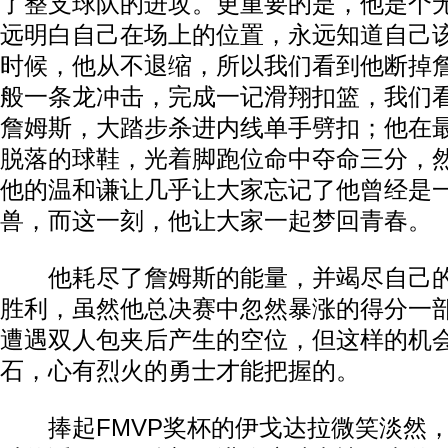
了整支球队的进攻。更重要的是，他是个
远明白自己在场上的位置，永远知道自己
时候，他从不退缩，所以我们看到他断掉
般一条龙冲击，完成一记滑翔扣篮，我们
詹姆斯，大踏步杀进内线单手劈扣；他在
脱落的球鞋，光着脚跑位命中夺命三分，
他的温和谦让几乎让大家忘记了他曾经是
兽，而这一刻，他让大家一起梦回青春。
他耗尽了詹姆斯的能量，并竭尽自己的
胜利，虽然他总决赛中忽然暴涨的得分一
遭遇双人包夹后产生的空位，但这样的机
石，心有烈火的勇士才能把握的。
捧起FMVP奖杯的伊戈达拉微笑淡然，