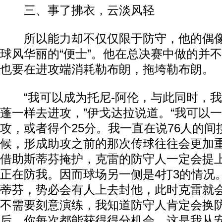
三、事了拂衣，云淡风轻
所以能力却不仅仅限于防守，他的偶像
球风华丽的“便士”。他在总决赛中做的并
也要在进攻端消耗勒布朗，拖垮勒布朗。
“我可以成为托尼-阿伦，与此同时，我
蓬一样去进攻，”伊戈达拉说道。“我可以一
攻，或者得个25分。我一直在说76人的间
候，形成助攻之前的那次传球往往会更加
借助斯蒂芬掩护，克雷的防守人一定会提
正在防我。因而球场另一侧是4打3的情况
蒂芬，势必会有人上去封他，此时克雷就
不需要刻意演练，我知道防守人肯定会换
后，你每次都能获得得分机会。这是我从安