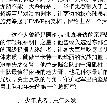
无所不能，大杀特杀，一举把比赛带入了
超级巨星对决的剧本，让两边的核心球员
施然举起了FMVP的奖杯，留给世界一个
这个人曾经是阿伦-艾弗森身边的亲密战
的年轻领袖明日之星；他曾经入选过东部
的顶级摇摆人终结者，让各大巨星吃尽苦
体素质，能做出卡特一般华丽的实战扣篮
冠军失之交臂；他曾是掘金队的中流砥柱
士队最值得依赖的老大哥，他是科尔最后
光线，勇士反攻的号角，守护冠军里的坚
勇士队40年来的第一个总冠军!
一、 少年成名，意气风发