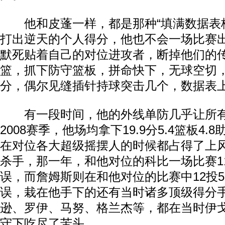
他和皮蓬一样，都是那种“填满数据表格
打出逆天的个人得分，他也不会一场比赛出
默死贴着自己的对位进攻者，断掉他们的
篮，抓下防守篮板，拼命快下，无球空切
分，偶尔见缝插针持球突击几个，数据表
有一段时间，他的外线单防几乎让所有人胆
2008赛季，他场均拿下19.9分5.4篮板4.8
在对位各大超级摇摆人的时候都占得了上
杀手，那一年，和他对位的科比一场比赛11
误，而詹姆斯则在和他对位的比赛中12投
误，栽在他手下的还有当时诸多顶级得分
逊、罗伊、马努、格兰杰等，都在当时伊
守下吃尽了苦头。