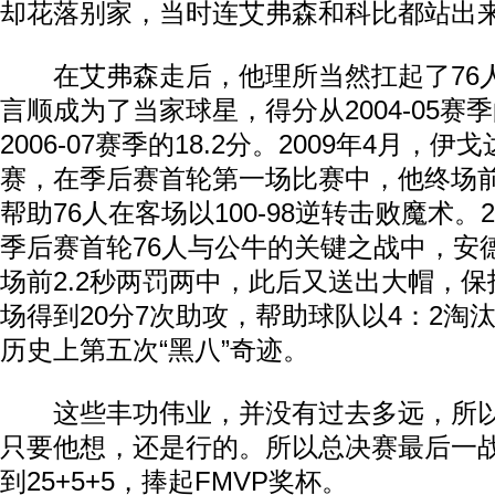
却花落别家，当时连艾弗森和科比都站出
在艾弗森走后，他理所当然扛起了76
言顺成为了当家球星，得分从2004-05赛
2006-07赛季的18.2分。2009年4月，
赛，在季后赛首轮第一场比赛中，他终场前
帮助76人在客场以100-98逆转击败魔术。2
季后赛首轮76人与公牛的关键之战中，安
场前2.2秒两罚两中，此后又送出大帽，
场得到20分7次助攻，帮助球队以4：2淘
历史上第五次“黑八”奇迹。
这些丰功伟业，并没有过去多远，所以
只要他想，还是行的。所以总决赛最后一
到25+5+5，捧起FMVP奖杯。