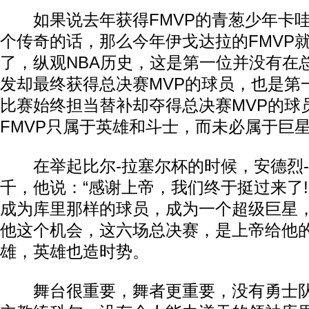
如果说去年获得FMVP的青葱少年卡哇
个传奇的话，那么今年伊戈达拉的FMVP
动物系恋人啊 | 钟欣潼体验爱情哲学
南方
了，纵观NBA历史，这是第一位并没有在
发却最终获得总决赛MVP的球员，也是第
比赛始终担当替补却夺得总决赛MVP的球
FMVP只属于英雄和斗士，而未必属于巨
在举起比尔-拉塞尔杯的时候，安德烈-
千，他说：“感谢上帝，我们终于挺过来了!
成为库里那样的球员，成为一个超级巨星
他这个机会，这六场总决赛，是上帝给他
雄，英雄也造时势。
舞台很重要，舞者更重要，没有勇士队