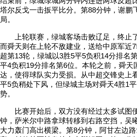
结束前，绿城绿城两分钟内连进两球反超比
塔尔反戈一击扳平比分。第88分钟，谢鹏
局。
上轮联赛，绿城客场击败辽足，终止了
而舜天则在上轮不敌建业，送给中原军近
超第13轮，绿城以3胜5平5负积14分排名第
平4负积19分排名第6位。本轮之前，舜天
达，使得球队实力受损。从中超交锋史上看
平5负稍处下风，但绿城主场对舜天4胜1平
势。
比赛开始后，双方没有经过太多试图便
钟，萨米尔中路拿球转移到右路空挡，吴
大力轰门高出横梁。第8分钟，阿甘左边