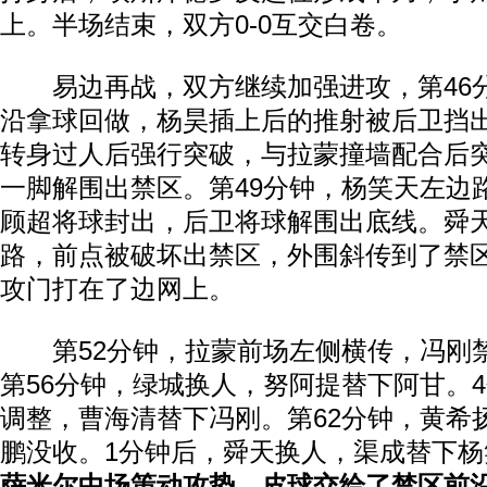
上。半场结束，双方0-0互交白卷。
易边再战，双方继续加强进攻，第46
沿拿球回做，杨昊插上后的推射被后卫挡
转身过人后强行突破，与拉蒙撞墙配合后
一脚解围出禁区。第49分钟，杨笑天左边
顾超将球封出，后卫将球解围出底线。舜
路，前点被破坏出禁区，外围斜传到了禁
攻门打在了边网上。
第52分钟，拉蒙前场左侧横传，冯刚
第56分钟，绿城换人，努阿提替下阿甘。
调整，曹海清替下冯刚。第62分钟，黄希
鹏没收。1分钟后，舜天换人，渠成替下杨
萨米尔中场策动攻势，皮球交给了禁区前