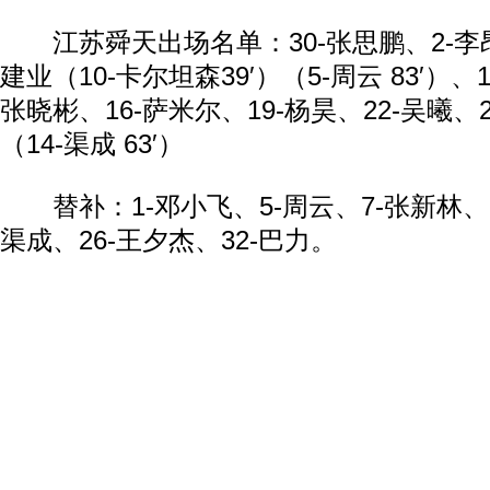
江苏舜天出场名单：30-张思鹏、2-李昂
建业（10-卡尔坦森39′）（5-周云 83′）、
张晓彬、16-萨米尔、19-杨昊、22-吴曦、2
（14-渠成 63′）
替补：1-邓小飞、5-周云、7-张新林、1
渠成、26-王夕杰、32-巴力。