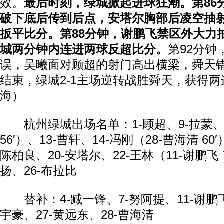
效。
最后时刻，绿城掀起进球狂潮。第86
破下底后传到后点，安塔尔胸部后凌空抽射
扳平比分。第88分钟，谢鹏飞禁区外大力抽
城两分钟内连进两球反超比分。
第92分
误，吴曦面对顾超的射门高出横梁，舜天
结束，绿城2-1主场逆转战胜舜天，获得
海）
杭州绿城出场名单：1-顾超、9-拉蒙、1
56′）、13-曹轩、14-冯刚（28-曹海清 60′
陈柏良、20-安塔尔、22-王林（11-谢鹏飞 7
扬、26-布拉比
替补：4-臧一锋、7-努阿提、11-谢鹏飞、
宇豪、27-黄远东、28-曹海清