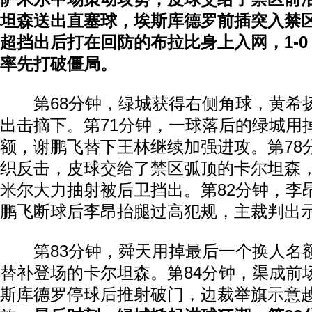
坦森送出直塞球，埃斯库德罗前插突入禁
超挡出后打在回防的布拉比身上入网，1-
率先打破僵局。
第68分钟，绿城获得右侧角球，黄希
出击摘下。第71分钟，一球落后的绿城用
额，谢鹏飞替下王林继续加强进攻。第78
织反击，皮球交给了禁区弧顶的卡尔坦森
米尔大力抽射被后卫挡出。第82分钟，李
鹏飞断球后李昂抬腿过高犯规，主裁判出
第83分钟，舜天用掉最后一个换人名
替补登场的卡尔坦森。第84分钟，渠成前
斯库德罗停球后推射破门，边裁举旗示意