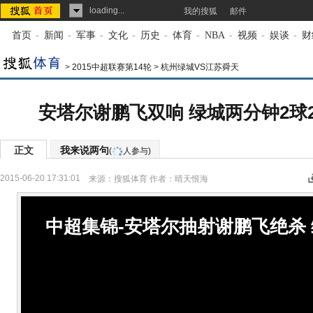
loading...
我的搜狐
邮件
首页
-
新闻
-
军事
-
文化
-
历史
-
体育
-
NBA
-
视频
-
娱谈
-
财
>
2015中超联赛第14轮
>
杭州绿城VS江苏舜天
安塔尔谢鹏飞双响 绿城两分钟2球2
正文
我来说两句
(
人参与)
2015-06-20 17:31:01
来源：
搜狐体育
作者：晴天恨海
中超集锦-安塔尔抽射谢鹏飞绝杀 