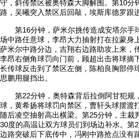
守，斜传禁区被奥特森大脚解围。第10分
路，吴曦突入禁区后回敲，埃斯库德罗跟
第16分钟，萨米尔挑传造成安塔尔手
场中路任意球，李昂大力抽射打在拉蒙身上
萨米尔中路分边，吉翔右边路助攻上来，
李昂右侧角球罚向门前，顾超出击将球摘
长传球反击到了禁区左侧，陈柏良胸部停
思鹏用腿挡出。
第22分钟，奥特森背后拉倒阿甘犯规
动物系恋人啊 | 钟欣潼体验爱情哲学
南方
球，黄希扬将球罚向禁区，曹轩头球摆渡
随后凌空抽射高出横梁。第25分钟，主裁
30度的高温让双方球员们到场边补水。第
边路突破后下底传中，冯刚中路抢点没有