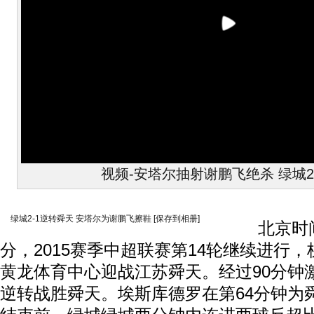
视频-安塔尔抽射谢鹏飞绝杀 绿城2
绿城2-1逆转舜天 安塔尔为谢鹏飞擦鞋
[保存到相册]
北京时间6
分，2015赛季中超联赛第14轮继续进行
黄龙体育中心迎战江苏舜天。经过90分钟激
逆转战胜舜天。埃斯库德罗在第64分钟为