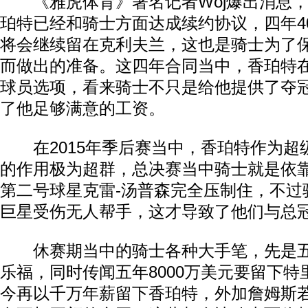
《雅虎体育》著名记者Woj爆出消息，
珀特已经和骑士方面达成续约协议，四年4
将会继续留在克利夫兰，这也是骑士为了
而做出的准备。这四年合同当中，香珀特
球员选项，看来骑士不只是给他提供了夺
了他足够满意的工资。
在2015年季后赛当中，香珀特作为超
的作用极为超群，总决赛当中骑士就是依
第二号球星克雷-汤普森完全压制住，不过
巨星受伤无人帮手，这才导致了他们与总
休赛期当中的骑士各种大手笔，先是五年
乐福，同时传闻五年8000万美元要留下特
今再以千万年薪留下香珀特，外加詹姆斯