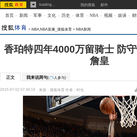
loading...
我的搜狐
邮件
首页
-
新闻
-
军事
-
文化
-
历史
-
体育
-
NBA
-
视频
-
娱谈
-
财
>
NBA,NBA直播_搜狐体育
>
NBA新闻
香珀特四年4000万留骑士 防
詹皇
正文
我来说两句
(
人参与)
2015-07-02 07:49:19
来源：
搜狐体育
作者：时光