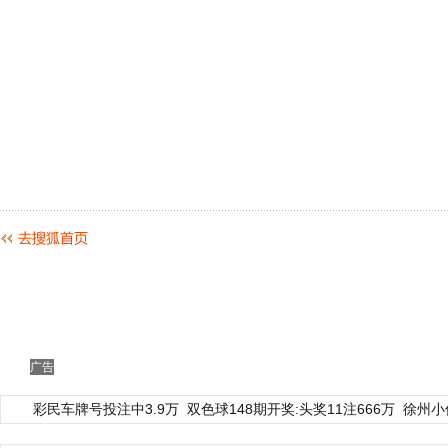
动物系恋人啊 | 钟欣潼体验爱情哲学
南方
广告
彩民车牌号投注中3.9万
双色球148期开奖:头奖11注666万
徐州小