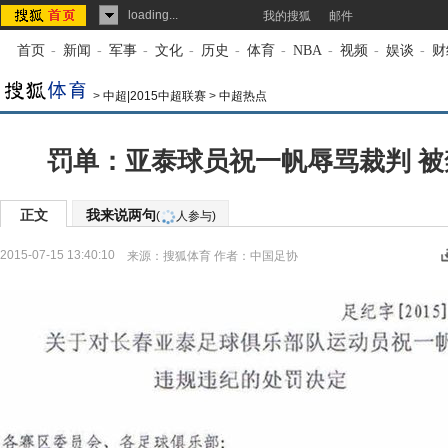
loading...
我的搜狐
邮件
首页
-
新闻
-
军事
-
文化
-
历史
-
体育
-
NBA
-
视频
-
娱谈
-
财
>
中超|2015中超联赛
>
中超热点
罚单：亚泰球员祝一帆辱骂裁判 被
正文
我来说两句
(
人参与)
2015-07-15 13:40:10
来源：
搜狐体育
作者：中国足协