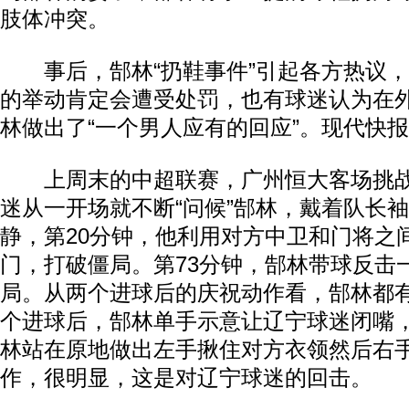
肢体冲突。
事后，郜林“扔鞋事件”引起各方热议，
的举动肯定会遭受处罚，也有球迷认为在
林做出了“一个男人应有的回应”。现代快报
上周末的中超联赛，广州恒大客场挑战
迷从一开场就不断“问候”郜林，戴着队长
静，第20分钟，他利用对方中卫和门将之
门，打破僵局。第73分钟，郜林带球反击
局。从两个进球后的庆祝动作看，郜林都
个进球后，郜林单手示意让辽宁球迷闭嘴
林站在原地做出左手揪住对方衣领然后右
作，很明显，这是对辽宁球迷的回击。