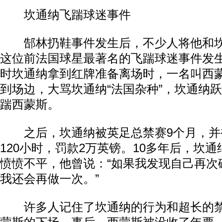
坎通纳飞踹球迷事件
郜林扔鞋事件发生后，不少人将他和坎
这位前法国球星最著名的飞踹球迷事件发生在
时坎通纳拿到红牌准备离场时，一名叫西
到场边，大骂坎通纳“法国杂种”，坎通纳
踹西蒙斯。
之后，坎通纳被英足总禁赛9个月，并
120小时，罚款2万英镑。10多年后，坎
愤愤不平，他曾说：“如果我发现自己再次
我还会再做一次。”
许多人记住了坎通纳的行为和超长的禁