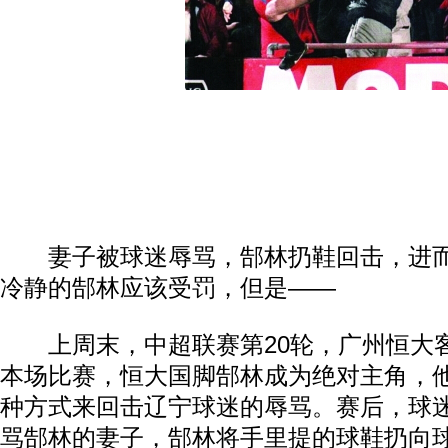
妻子被球迷辱骂，郜林扔鞋回击，进而
冷静的郜林应该受罚，但是——
上周末，中超联赛第20轮，广州恒大
本场比赛，恒大国脚郜林成为绝对主角，
种方式来回击辽宁球迷的辱骂。赛后，球
骂郜林的妻子，郜林将手里提的球鞋扔向