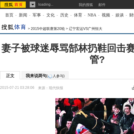
loading...
我的搜狐
邮件
首页
-
新闻
-
军事
-
文化
-
历史
-
体育
-
NBA
-
视频
-
娱谈
-
财
>
2015中超联赛第20轮
>
辽宁宏运VS广州恒大
妻子被球迷辱骂郜林扔鞋回击
管?
正文
我来说两句
(
人参与)
2015-07-21 03:28:06
来源：
现代快报