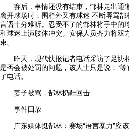
赛后，事情还没有结束，郜林走出通道
离开球场时，围栏外又有球迷 不断辱骂郜
言语十分难听。忍受不了的郜林将手中的
和球迷上演肢体冲突。安保人员齐力将双
束。
昨天，现代快报记者电话采访了足协相
是否会被处罚的问题，该人士只是说：“等
了电话。
动物系恋人啊 | 钟欣潼体验爱情哲学
南方
妻子被骂，郜林扔鞋回击
事件回放
广东媒体挺郜林：赛场“语言暴力”应该