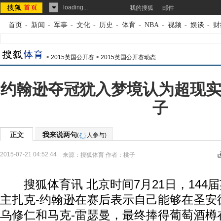
loading...
我的搜狐
邮件
首页
-
新闻
-
军事
-
文化
-
历史
-
体育
-
NBA
-
视频
-
娱谈
-
财
>
2015英国公开赛
>
2015英国公开赛动态
约翰逊夺冠犹入梦境认为超现实
子
正文
我来说两句
(
人参与)
2015-07-21 04:52:44
来源：
搜狐体育
作者：桃子
搜狐体育讯 北京时间7月21日，144
主扎克-约翰逊在赛后表示自己能够在圣安
乌修仁和马克-雷瑟曼，最终捧得葡萄酒樽