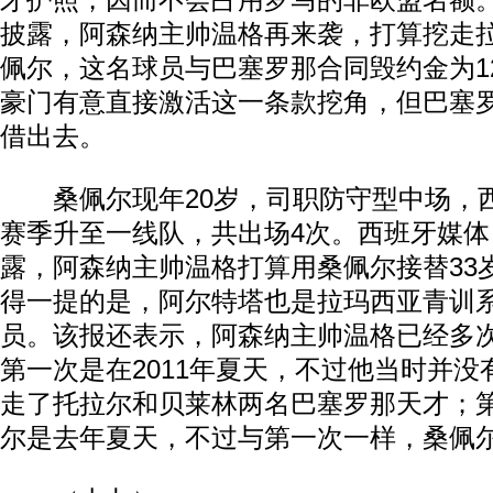
牙护照，因而不会占用罗马的非欧盟名额
披露，阿森纳主帅温格再来袭，打算挖走
佩尔，这名球员与巴塞罗那合同毁约金为1
豪门有意直接激活这一条款挖角，但巴塞
借出去。
桑佩尔现年20岁，司职防守型中场，西
赛季升至一线队，共出场4次。西班牙媒
露，阿森纳主帅温格打算用桑佩尔接替33
得一提的是，阿尔特塔也是拉玛西亚青训
员。该报还表示，阿森纳主帅温格已经多
第一次是在2011年夏天，不过他当时并
走了托拉尔和贝莱林两名巴塞罗那天才；
尔是去年夏天，不过与第一次一样，桑佩