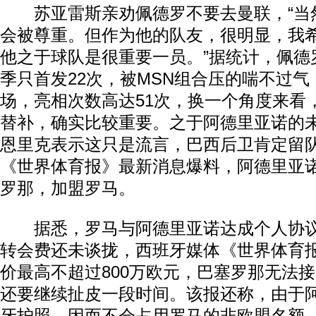
苏亚雷斯亲劝佩德罗不要去曼联，“当
会被尊重。但作为他的队友，很明显，我
他之于球队是很重要一员。”据统计，佩德
季只首发22次，被MSN组合压的喘不过
场，亮相次数高达51次，换一个角度来看
替补，确实比较重要。之于阿德里亚诺的
恩里克表示这只是流言，巴西后卫肯定留
《世界体育报》最新消息爆料，阿德里亚
罗那，加盟罗马。
动物系恋人啊 | 钟欣潼体验爱情哲学
南方
据悉，罗马与阿德里亚诺达成个人协议
转会费还未谈拢，西班牙媒体《世界体育
价最高不超过800万欧元，巴塞罗那无法
还要继续扯皮一段时间。该报还称，由于