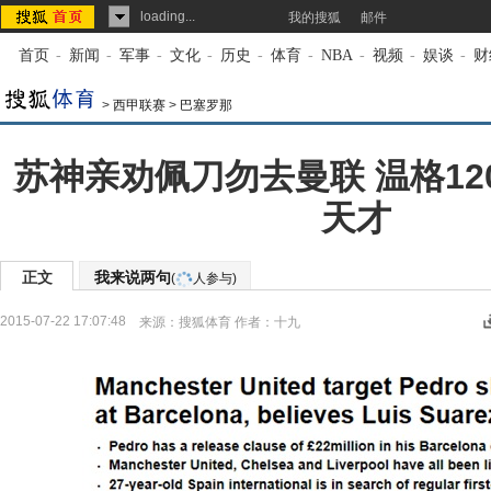
loading...
我的搜狐
邮件
首页
-
新闻
-
军事
-
文化
-
历史
-
体育
-
NBA
-
视频
-
娱谈
-
财
>
西甲联赛
>
巴塞罗那
苏神亲劝佩刀勿去曼联 温格12
天才
正文
我来说两句
(
人参与)
2015-07-22 17:07:48
来源：
搜狐体育
作者：十九