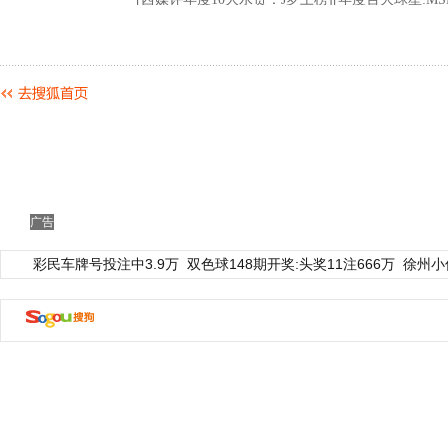
广告
彩民车牌号投注中3.9万
双色球148期开奖:头奖11注666万
徐州小