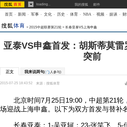
loading...
我的搜狐
邮件
首页
-
新闻
-
军事
-
文化
-
历史
-
体育
-
NBA
-
视频
-
娱谈
-
财
>
2015中超联赛第21轮
>
长春亚泰VS上海申鑫
亚泰VS申鑫首发：胡斯蒂莫雷
突前
正文
我来说两句
(
人参与)
2015-07-25 18:43:52
来源：
搜狐体育
北京时间7月25日19:00，中超第21
场迎战上海申鑫。以下为双方首发与替补
长春亚泰：1-吴亚轲；23-张笑飞、5-伊