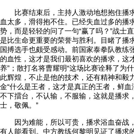
比赛结束后，主持人激动地想抱住播求
血太多，滑得抱不住。已经失血过多的播
势，而是轻轻的问了一句“赢了吗？”战士
是比生命更重要的荣誉与胜利。目睹了播
国搏选手也颇受感动。前国家泰拳队教练张
的血性，这才是我们最初喜欢的播求，这
养”；散打名将曹耀明“这场比赛诠释了为
此辉煌，不止是他的技术，还有精神和毅力”
金“什么是王者，这才是真正的王者，鲜血
动物系恋人啊 | 钟欣潼体验爱情哲学
南方
不下擂台，不认输，不服输，这就是播求
士，敬佩。”
因为难能，所以可贵，播求浴血奋战，
有人能看到。中方教练何黎明见证了播求的