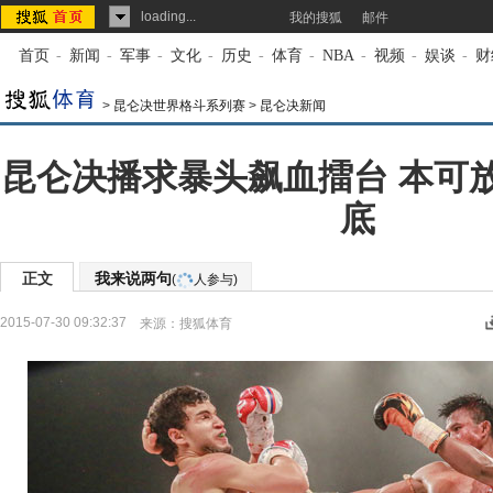
loading...
我的搜狐
邮件
首页
-
新闻
-
军事
-
文化
-
历史
-
体育
-
NBA
-
视频
-
娱谈
-
财
>
昆仑决世界格斗系列赛
>
昆仑决新闻
昆仑决播求暴头飙血擂台 本可
底
正文
我来说两句
(
人参与)
2015-07-30 09:32:37
来源：
搜狐体育