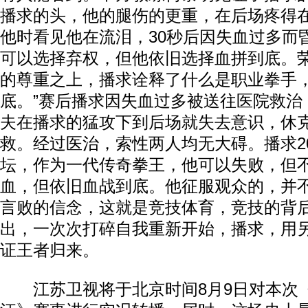
播求的头，他的腿伤的更重，在后场疼得
他时看见他在流泪，30秒后因失血过多而
可以选择弃权，但他依旧选择血拼到底。
的尊重之上，播求诠释了什么是职业拳手
底。”赛后播求因失血过多被送往医院救治
夫在播求的猛攻下到后场就失去意识，休
救。经过医治，索性两人均无大碍。播求2
坛，作为一代传奇拳王，他可以失败，但
血，但依旧血战到底。他征服观众的，并
言败的信念，这就是竞技体育，竞技的背
出，一次次打碎自我重新开始，播求，用
证王者归来。
江苏卫视将于北京时间8月9日对本次《