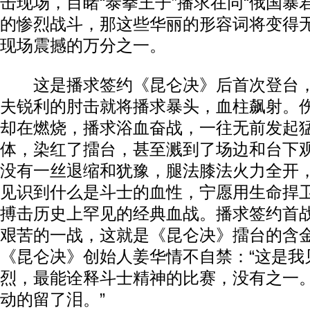
击现场，目睹“泰拳王子”播求在同“俄国暴君
的惨烈战斗，那这些华丽的形容词将变得
现场震撼的万分之一。
这是播求签约《昆仑决》后首次登台，
夫锐利的肘击就将播求暴头，血柱飙射。
却在燃烧，播求浴血奋战，一往无前发起
体，染红了擂台，甚至溅到了场边和台下
没有一丝退缩和犹豫，腿法膝法火力全开，
见识到什么是斗士的血性，宁愿用生命捍
搏击历史上罕见的经典血战。播求签约首
艰苦的一战，这就是《昆仑决》擂台的含
《昆仑决》创始人姜华情不自禁：“这是我
烈，最能诠释斗士精神的比赛，没有之一
动的留了泪。”