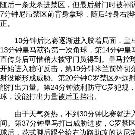
随后一条龙杀进禁区，但最后射门时被补
7分钟尼昂禁区前背身拿球，随后转身右脚
正。
10分钟后比赛逐渐进入胶着局面，皇
13分钟皇马获得第一次角球，第14分钟
直传身后可惜稍大被守门员得到。皇马控
开始进入稳守反击，第19分钟米兰前锋切
射没能形成威胁。第20分钟C罗禁区外远
能打出力量。第24分钟波利防守C罗犯规
球，没能打出力量被后卫挡出。
由于天气炎热，不到30分钟比赛就进
间。第37分钟皇马打出威胁进攻，C罗禁
球后，花式脚后跟分给右边路助攻的达尼