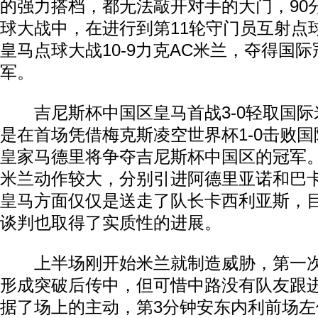
的强力搭档，都无法敲开对手的大门，90分
球大战中，在进行到第11轮守门员互射点
皇马点球大战10-9力克AC米兰，夺得国
军。
吉尼斯杯中国区皇马首战3-0轻取国际
是在首场凭借梅克斯凌空世界杯1-0击败国
皇家马德里将争夺吉尼斯杯中国区的冠军。
米兰动作较大，分别引进阿德里亚诺和巴
皇马方面仅仅是送走了队长卡西利亚斯，
谈判也取得了实质性的进展。
上半场刚开始米兰就制造威胁，第一次
形成突破后传中，但可惜中路没有队友跟
据了场上的主动，第3分钟安东内利前场