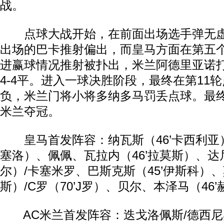
战。
点球大战开始，在前面出场选手弹无虚
出场的巴卡推射偏出，而皇马方面在第五
进赢球情况推射被扑出，米兰阿德里亚诺
4-4平。进入一球决胜阶段，最终在第11
负，米兰门将小将多纳多马罚丢点球。最终皇
米兰夺冠。
皇马首发阵容：纳瓦斯（46’卡西利亚）/
塞洛）、佩佩、瓦拉内（46’拉莫斯）、达尼
尔）/卡塞米罗、巴斯克斯（45’伊斯科）、
斯）/C罗（70’J罗）、贝尔、本泽马（46’
AC米兰首发阵容：迭戈洛佩斯/德西尼奥