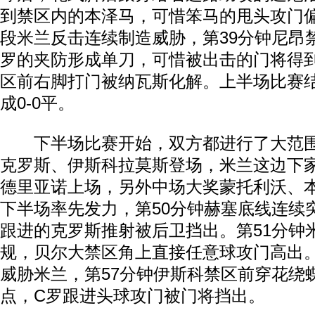
到禁区内的本泽马，可惜笨马的甩头攻门
段米兰反击连续制造威胁，第39分钟尼昂
罗的夹防形成单刀，可惜被出击的门将得
区前右脚打门被纳瓦斯化解。上半场比赛
成0-0平。
下半场比赛开始，双方都进行了大范围
克罗斯、伊斯科拉莫斯登场，米兰这边下
德里亚诺上场，另外中场大奖蒙托利沃、
下半场率先发力，第50分钟赫塞底线连续
跟进的克罗斯推射被后卫挡出。第51分钟
规，贝尔大禁区角上直接任意球攻门高出
威胁米兰，第57分钟伊斯科禁区前穿花绕
点，C罗跟进头球攻门被门将挡出。