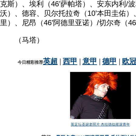
克斯）、埃利（46’萨帕塔）、安东内利/波
沃）、德容、贝尔托拉奇（10’本田圭佑）、
里）、尼昂（46’阿德里亚诺）/切尔奇（46
（马塔）