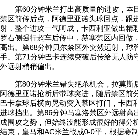
第60分钟米兰打出高质量的进攻，本
禁区前传后点，阿德里亚诺头球回点，跟
射，整个进攻一气呵成，卡西利亚做出精彩
罗右侧强行超车后传中，赫塞禁区内回做
高出。第68分钟贝尔禁区外突然远射，球
手。第71分钟巴卡连续突破后传给无人防
外远射稍稍偏出。
第80分钟米兰错失绝杀机会，拉莫斯
阿德里亚诺抢断后带球突进，随后禁区前
巴卡拿球后横向晃动突入禁区打门，卡西
进球挡出。第86分钟马塞洛禁区外远射高
成围攻之势，但始终没能形成很好的得分
结束，皇马和AC米兰战成0-0平，根据赛