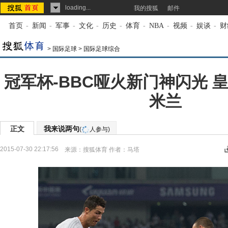
loading...
我的搜狐
邮件
首页
-
新闻
-
军事
-
文化
-
历史
-
体育
-
NBA
-
视频
-
娱谈
-
财
>
国际足球
>
国际足球综合
冠军杯-BBC哑火新门神闪光 皇
米兰
正文
我来说两句
(
人参与)
2015-07-30 22:17:56
来源：
搜狐体育
作者：马塔