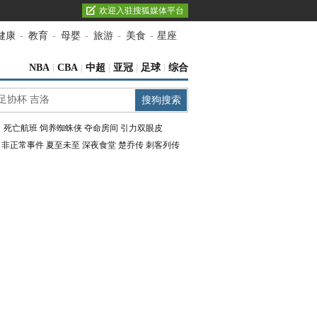
欢迎入驻搜狐媒体平台
健康
-
教育
-
母婴
-
旅游
-
美食
-
星座
NBA
|
CBA
|
中超
|
亚冠
|
足球
|
综合
：
死亡航班
饲养蜘蛛侠
夺命房间
引力双眼皮
：
非正常事件
夏至未至
深夜食堂
楚乔传
刺客列传