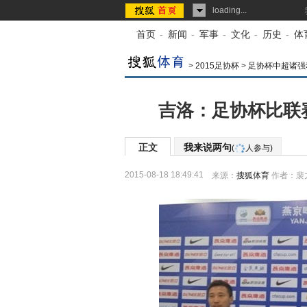
loading...
首页
-
新闻
-
军事
-
文化
-
历史
-
体
>
2015足协杯
>
足协杯中超诸强
吉洛：足协杯比联
正文
我来说两句
(
人参与)
2015-08-18 18:49:41
来源：
搜狐体育
作者：裴