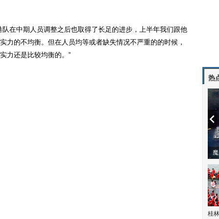
队在中期人员调整之后也取得了长足的进步，上半年我们跟他
实力的不均衡。但在人员均等或者缺失情况不严重的的时候，
实力还是比较均衡的。”
热
潼体验爱情哲学
南方有乔木 | “科创CP”渐入佳境
魔
桂林