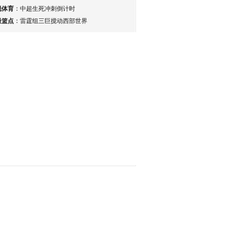
锐体育
：
中超生死冲刺倒计时
最篮点
：
雷霆组三巨搅动西部世界