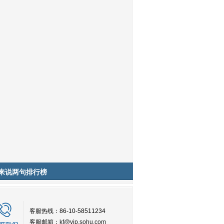
来说两句排行榜
客服热线：86-10-58511234
客服邮箱：
kf@vip.sohu.com