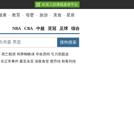
欢迎入驻搜狐媒体平台
健康
-
教育
-
母婴
-
旅游
-
美食
-
星座
NBA
|
CBA
|
中超
|
亚冠
|
足球
|
综合
：
死亡航班
饲养蜘蛛侠
夺命房间
引力双眼皮
：
非正常事件
夏至未至
深夜食堂
楚乔传
刺客列传