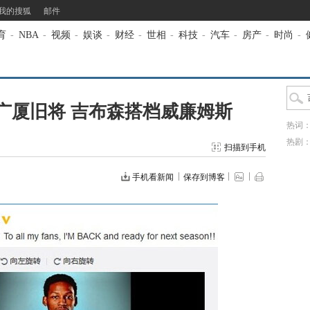
我的搜狐
邮件
育
-
NBA
-
视频
-
娱谈
-
财经
-
世相
-
科技
-
汽车
-
房产
-
时尚
-
广厦旧将 吉布森搭档威廉姆斯
热词
热剧
扫描到手机
手机看新闻
保存到博客