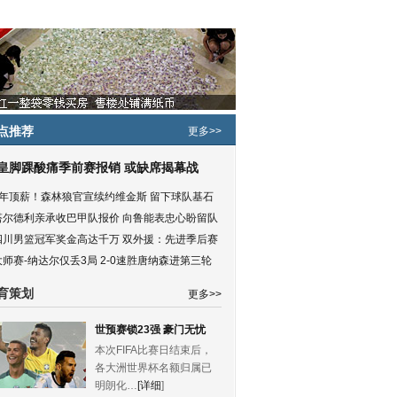
点推荐
更多>>
皇脚踝酸痛季前赛报销 或缺席揭幕战
5年顶薪！森林狼官宣续约维金斯 留下球队基石
塔尔德利亲承收巴甲队报价 向鲁能表忠心盼留队
四川男篮冠军奖金高达千万 双外援：先进季后赛
大师赛-纳达尔仅丢3局 2-0速胜唐纳森进第三轮
育策划
更多>>
世预赛锁23强 豪门无忧
本次FIFA比赛日结束后，
各大洲世界杯名额归属已
明朗化…
[详细
]