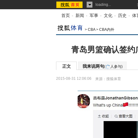
loading...
首页
-
新闻
-
军事
-
文化
-
历史
-
体
>
CBA
>
CBA内外
青岛男篮确认签约
正文
我来说两句
(
人参与)
2015-08-31 12:06:06
来源：
搜狐体育