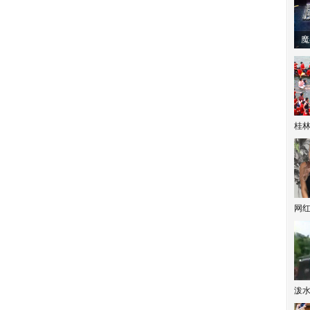
潼体验爱情哲学
南方有乔木 | “科创CP”渐入佳境
魔
桂林
网
泼