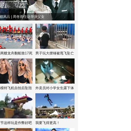
都风云 | 周冬雨任达华演父女
两艘龙舟翻船致17死
男子玩大摆锤被甩飞坠亡
红模特飞机自拍后坠毁
外卖员对小学女生露下体
水节这样玩是作弊好吧
我要飞得更高！