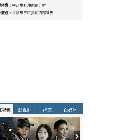
锐体育
：
中超生死冲刺倒计时
最篮点
：
雷霆组三巨搅动西部世界
点视频
影视剧
综艺
自媒体