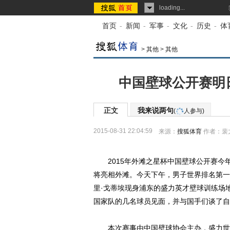
loading...
首页
-
新闻
-
军事
-
文化
-
历史
-
体
>
其他
>
其他
中国壁球公开赛明
正文
我来说两句
(
人参与)
2015-08-31 22:04:59
来源：
搜狐体育
作者：裴
2015年外滩之星杯中国壁球公开赛今年
将亮相外滩。今天下午，男子世界排名第一
里·戈蒂埃现身浦东的盛力英才壁球训练场
国家队的几名球员见面，并与国手们谈了自
本次赛事由中国壁球协会主办，盛力世家