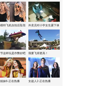
红模特飞机自拍后坠毁
外卖员对小学女生露下体
水节这样玩是作弊好吧
我要飞得更高！
姐妹6-正在热播
女超人2-正在热播