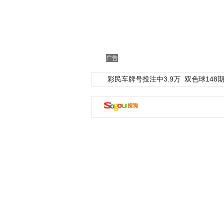
广告
彩民车牌号投注中3.9万
双色球148期