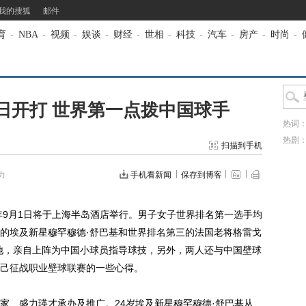
我的搜狐
邮件
育
-
NBA
-
视频
-
娱谈
-
财经
-
世相
-
科技
-
汽车
-
房产
-
时尚
-
日开打 世界第一点拨中国球手
热词
热剧
扫描到手机
力
手机看新闻
保存到博客
9月1日将于上海半岛酒店举行。男子女子世界排名第一选手均
的埃及新星穆罕穆德·舒巴基和世界排名第三的法国老将格雷戈
地，亲自上阵为中国小球员指导球技，另外，两人还与中国壁球
己征战职业壁球联赛的一些心得。
、盛力瑛才承办及推广。24岁埃及新星穆罕穆德·舒巴基从