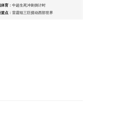
锐体育
：
中超生死冲刺倒计时
最篮点
：
雷霆组三巨搅动西部世界