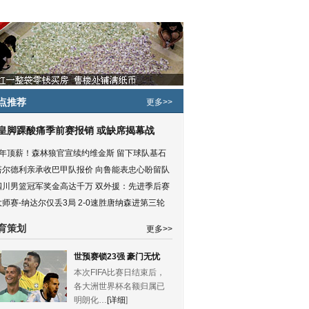
点推荐
更多>>
皇脚踝酸痛季前赛报销 或缺席揭幕战
5年顶薪！森林狼官宣续约维金斯 留下球队基石
塔尔德利亲承收巴甲队报价 向鲁能表忠心盼留队
四川男篮冠军奖金高达千万 双外援：先进季后赛
大师赛-纳达尔仅丢3局 2-0速胜唐纳森进第三轮
育策划
更多>>
世预赛锁23强 豪门无忧
本次FIFA比赛日结束后，
各大洲世界杯名额归属已
明朗化…
[详细
]