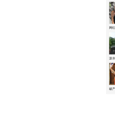
网
泼
破产