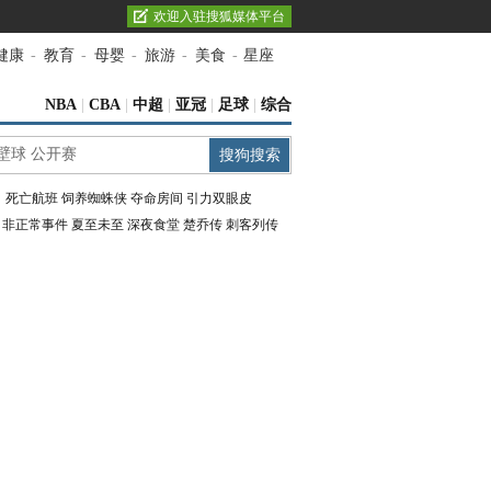
欢迎入驻搜狐媒体平台
健康
-
教育
-
母婴
-
旅游
-
美食
-
星座
NBA
|
CBA
|
中超
|
亚冠
|
足球
|
综合
：
死亡航班
饲养蜘蛛侠
夺命房间
引力双眼皮
：
非正常事件
夏至未至
深夜食堂
楚乔传
刺客列传