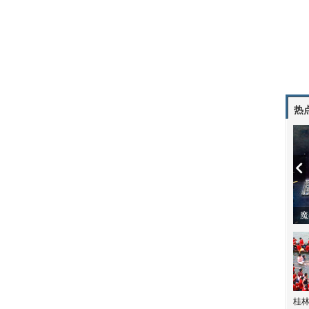
热
潼体验爱情哲学
南方有乔木 | “科创CP”渐入佳境
魔
桂林