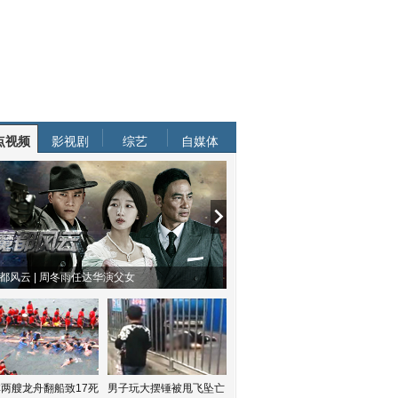
点视频
影视剧
综艺
自媒体
都风云 | 周冬雨任达华演父女
两艘龙舟翻船致17死
男子玩大摆锤被甩飞坠亡