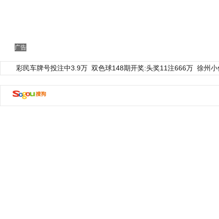
广告
彩民车牌号投注中3.9万
双色球148期开奖:头奖11注666万
徐州小
动物系恋人啊 | 钟欣潼体验爱情哲学
南方