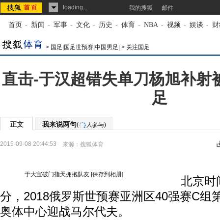
loading...
我的搜狐
邮件
首页
-
新闻
-
军事
-
文化
-
历史
-
体育
-
NBA
-
视频
-
娱谈
-
财
>
国足|国足世预赛|中国男足|
>
关注国足
直击-于汉超错失单刀杨旭补射被
足
正文
我来说两句
(
人参与)
2015-09-08 20:44:53
来源：
搜狐体育
于大宝破门指天拥抱队友
[保存到相册]
北京时间9
分，2018俄罗斯世预赛亚洲区40强赛C组
奥体中心迎战马尔代夫。