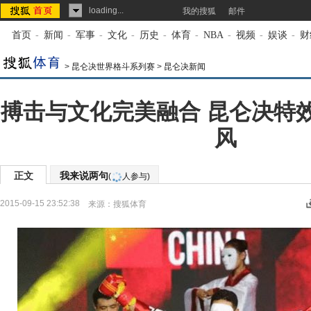
loading...
我的搜狐
邮件
首页
-
新闻
-
军事
-
文化
-
历史
-
体育
-
NBA
-
视频
-
娱谈
-
财
>
昆仑决世界格斗系列赛
>
昆仑决新闻
搏击与文化完美融合 昆仑决特
风
正文
我来说两句
(
人参与)
2015-09-15 23:52:38
来源：
搜狐体育