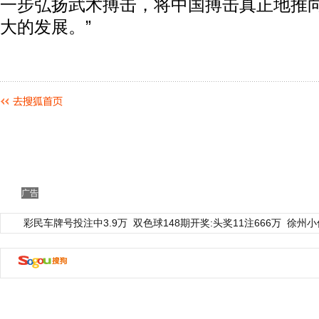
一步弘扬武术搏击，将中国搏击真正地推
大的发展。”
广告
彩民车牌号投注中3.9万
动物系恋人啊 | 钟欣潼体验爱情哲学
双色球148期开奖:头奖11注666万
徐州小
南方