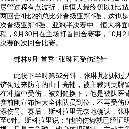
尽管过程有点波折，但恒大最终仍以1比1
两回合4比2的总比分晋级亚冠4强，这也
次晋级亚冠4强。亚冠半决赛中，恒大将面
程，9月30日在主场打首回合赛事，10月
决赛的次回合比赛。
郜林9月“首秀” 张琳芃受伤缝针
此役下半时第62分钟，张琳芃挑球过
铲倒过来防守的山中亮辅，被主裁判黄牌
在冲撞中受伤，被刘健换下，他是被队医
赛前刚宣布恒大全体队员到位，不再受伤
添伤号。赛后，斯科拉里无奈地确认，张
至6针。斯科拉里说：“他的伤势就已经证