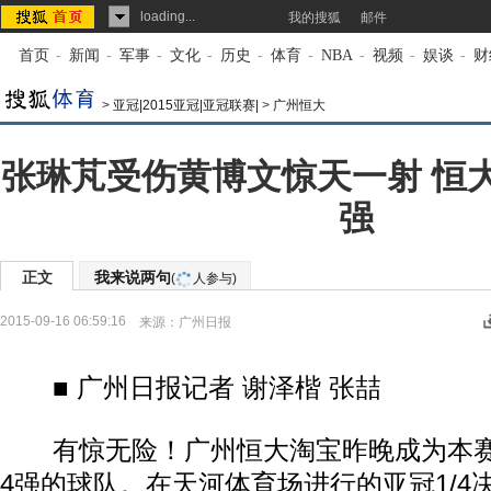
loading...
我的搜狐
邮件
首页
-
新闻
-
军事
-
文化
-
历史
-
体育
-
NBA
-
视频
-
娱谈
-
财
>
亚冠|2015亚冠|亚冠联赛|
>
广州恒大
张琳芃受伤黄博文惊天一射 恒
强
正文
我来说两句
(
人参与)
2015-09-16 06:59:16
来源：
广州日报
■ 广州日报记者 谢泽楷 张喆
有惊无险！广州恒大淘宝昨晚成为本赛
4强的球队。在天河体育场进行的亚冠1/4