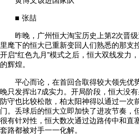
黄博文该进国家队
■ 张喆
昨晚，广州恒大淘宝历史上第2次晋级
里麾下的恒大已重新变回人们熟悉的那支
开启“红色九月”模式之后，恒大双线发力，
的辉煌。
平心而论，在首回合取得较大领先优势
晚只发挥出7成实力。开局阶段，恒大没
防守也比较松散，柏太阳神得以通过一次
门。丢球后的恒大立即加快了进攻节奏，
很有针对性，恒大数次通过边路传中和直
套路都被对手一一化解。