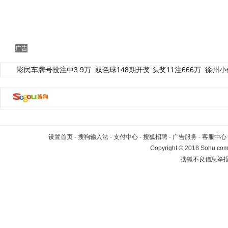
广告
彩民车牌号投注中3.9万
双色球148期开奖:头奖11注666万
徐州小
设置首页
-
搜狗输入法
-
支付中心
-
搜狐招聘
-
广告服务
-
客服中心
Copyright
©
2018 Sohu.com 
搜狐不良信息举