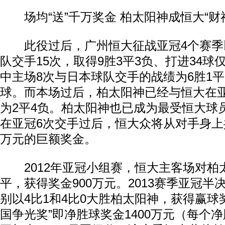
场均“送”千万奖金 柏太阳神成恒大“财
此役过后，广州恒大征战亚冠4个赛季
队交手15次，取得9胜3平3负、打进34球
中主场8次与日本球队交手的战绩为6胜1平
球。而本场过后，柏太阳神已经与恒大在
为2平4负。柏太阳神也已成为最受恒大球
在亚冠6次交手过后，恒大众将从对手身上共
万元的巨额奖金。
动物
2012年亚冠小组赛，恒大主客场对柏太
平，获得奖金900万元。2013赛季亚冠
别以4比1和4比0大胜柏太阳神，获得赢球奖
国争光奖”即净胜球奖金1400万元（每个净