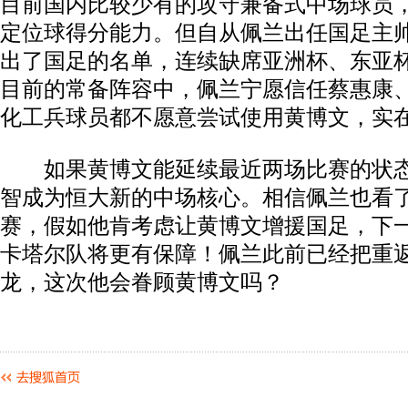
目前国内比较少有的攻守兼备式中场球员
定位球得分能力。但自从佩兰出任国足主
出了国足的名单，连续缺席亚洲杯、东亚杯
目前的常备阵容中，佩兰宁愿信任蔡惠康
化工兵球员都不愿意尝试使用黄博文，实
如果黄博文能延续最近两场比赛的状态
智成为恒大新的中场核心。相信佩兰也看
赛，假如他肯考虑让黄博文增援国足，下一
卡塔尔队将更有保障！佩兰此前已经把重
龙，这次他会眷顾黄博文吗？