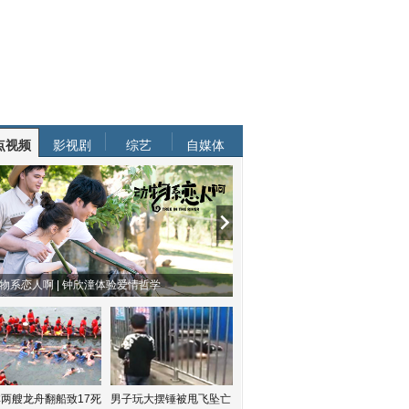
点视频
影视剧
综艺
自媒体
物系恋人啊 | 钟欣潼体验爱情哲学
南方有乔木 | “科创CP”渐入佳境
两艘龙舟翻船致17死
男子玩大摆锤被甩飞坠亡