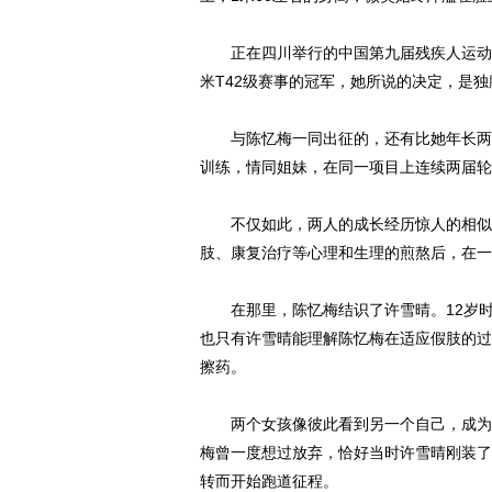
正在四川举行的中国第九届残疾人运动会
米T42级赛事的冠军，她所说的决定，是
与陈忆梅一同出征的，还有比她年长两岁
训练，情同姐妹，在同一项目上连续两届轮
不仅如此，两人的成长经历惊人的相似。
肢、康复治疗等心理和生理的煎熬后，在一
在那里，陈忆梅结识了许雪晴。12岁时
也只有许雪晴能理解陈忆梅在适应假肢的过
擦药。
两个女孩像彼此看到另一个自己，成为好
梅曾一度想过放弃，恰好当时许雪晴刚装了
转而开始跑道征程。