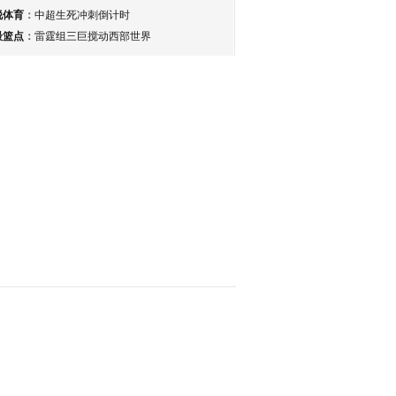
锐体育
：
中超生死冲刺倒计时
最篮点
：
雷霆组三巨搅动西部世界