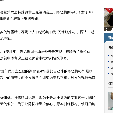
暨第六届特殊奧林匹克运动会上，陈忆梅刚夺得了女子100
独腿也要在赛道上继续奔跑。
的许雪晴，赛场上人们总称她们为“刀锋姐妹花”。两人一起
热
流夺冠。
詹
9岁那年，陈忆梅因一场意外失去左腿，在经历了高位截
次初中体育课上被老师看中推荐到省队训练。
因车祸失去左腿的许雪晴对年龄比自己小的陈忆梅格外照顾，
程中的痛苦，两个女孩常在训练结束后互相为对方的残肢伤口
体
姐妹。许雪晴回忆道，因为不是从小训练的专业选手，陈忆
新的假肢，为了让陈忆梅重拾信心，原本训练标枪、铁饼的她