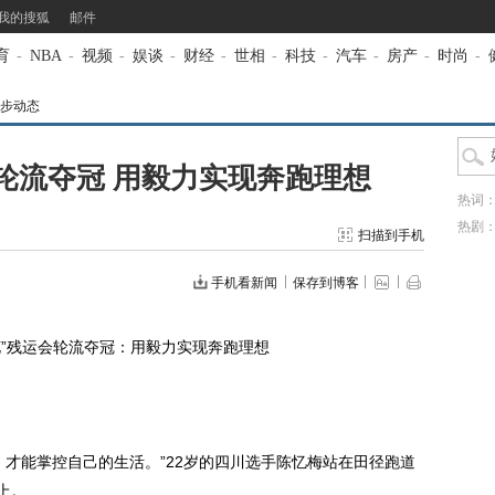
我的搜狐
邮件
育
-
NBA
-
视频
-
娱谈
-
财经
-
世相
-
科技
-
汽车
-
房产
-
时尚
-
步动态
轮流夺冠 用毅力实现奔跑理想
热词
热剧
扫描到手机
手机看新闻
保存到博客
”残运会轮流夺冠：用毅力实现奔跑理想
能掌控自己的生活。”22岁的四川选手陈忆梅站在田径跑道
上。