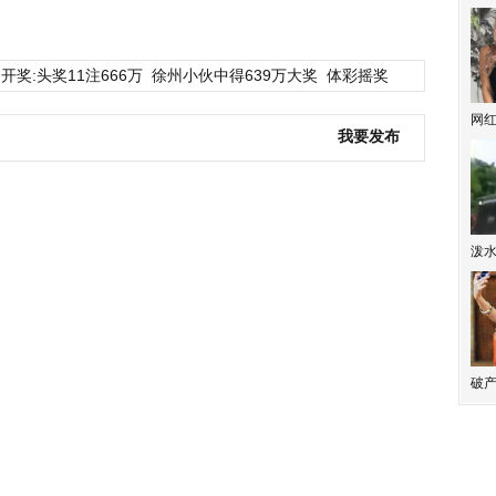
开奖:头奖11注666万
徐州小伙中得639万大奖
体彩摇奖
网
我要发布
泼
破产