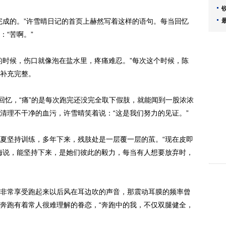
成的。”许雪晴日记的首页上赫然写着这样的语句。每当回忆
“苦啊。”
时候，伤口就像泡在盐水里，疼痛难忍。”每次这个时候，陈
补充完整。
忆，“痛”的是每次跑完还没完全取下假肢，就能闻到一股浓浓
清理不干净的血污，许雪晴笑着说：“这是我们努力的见证。”
坚持训练，多年下来，残肢处是一层覆一层的茧。“现在皮即
梅说，能坚持下来，是她们彼此的毅力，每当有人想要放弃时，
常享受跑起来以后风在耳边吹的声音，那震动耳膜的频率曾
奔跑有着常人很难理解的眷恋，“奔跑中的我，不仅双腿健全，