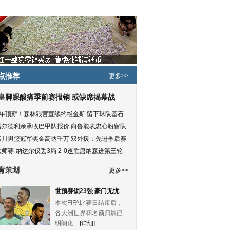
点推荐
更多>>
皇脚踝酸痛季前赛报销 或缺席揭幕战
5年顶薪！森林狼官宣续约维金斯 留下球队基石
塔尔德利亲承收巴甲队报价 向鲁能表忠心盼留队
四川男篮冠军奖金高达千万 双外援：先进季后赛
大师赛-纳达尔仅丢3局 2-0速胜唐纳森进第三轮
育策划
更多>>
世预赛锁23强 豪门无忧
本次FIFA比赛日结束后，
各大洲世界杯名额归属已
明朗化…
[详细
]