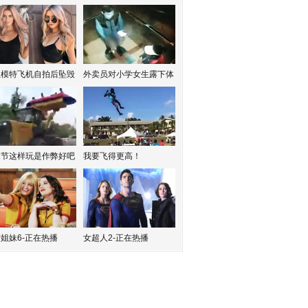
红模特飞机自拍后坠毁
外卖员对小学女生露下体
水节这样玩是作弊好吧
我要飞得更高！
姐妹6-正在热播
女超人2-正在热播