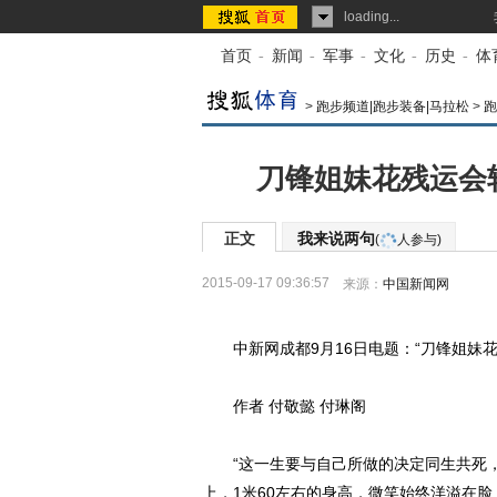
loading...
首页
-
新闻
-
军事
-
文化
-
历史
-
体
>
跑步频道|跑步装备|马拉松
>
跑
刀锋姐妹花残运会
正文
我来说两句
(
人参与)
2015-09-17 09:36:57
来源：
中国新闻网
中新网成都9月16日电题：“刀锋姐妹花
作者 付敬懿 付琳阁
“这一生要与自己所做的决定同生共死，才
上，1米60左右的身高，微笑始终洋溢在脸