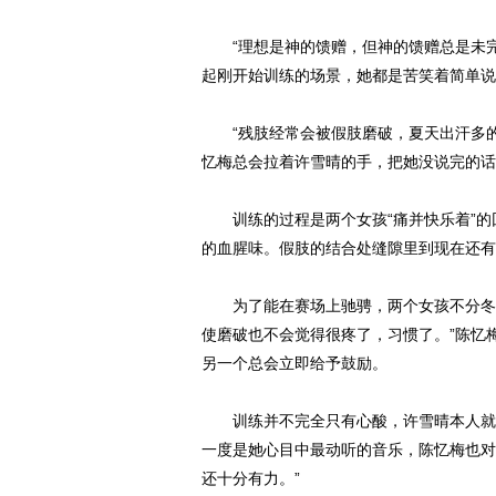
“理想是神的馈赠，但神的馈赠总是未完
起刚开始训练的场景，她都是苦笑着简单说：
“残肢经常会被假肢磨破，夏天出汗多的
忆梅总会拉着许雪晴的手，把她没说完的话
训练的过程是两个女孩“痛并快乐着”的回
的血腥味。假肢的结合处缝隙里到现在还有
为了能在赛场上驰骋，两个女孩不分冬夏
使磨破也不会觉得很疼了，习惯了。”陈忆
另一个总会立即给予鼓励。
训练并不完全只有心酸，许雪晴本人就非
一度是她心目中最动听的音乐，陈忆梅也对
还十分有力。”