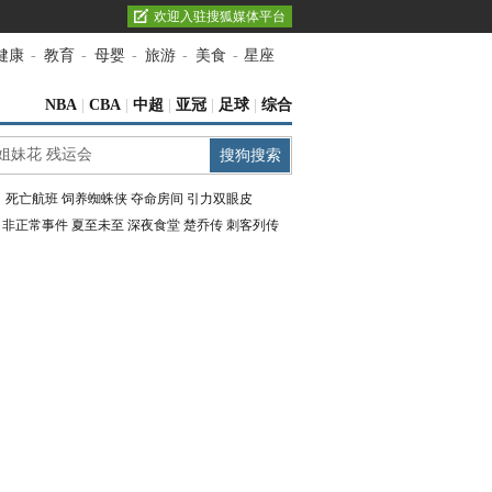
欢迎入驻搜狐媒体平台
健康
-
教育
-
母婴
-
旅游
-
美食
-
星座
NBA
|
CBA
|
中超
|
亚冠
|
足球
|
综合
：
死亡航班
饲养蜘蛛侠
夺命房间
引力双眼皮
：
非正常事件
夏至未至
深夜食堂
楚乔传
刺客列传