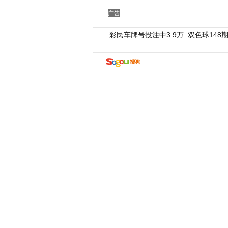
广告
彩民车牌号投注中3.9万
双色球148期