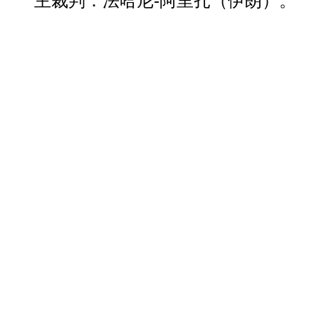
主裁判：法哈尼-阿里扎（伊朗）。