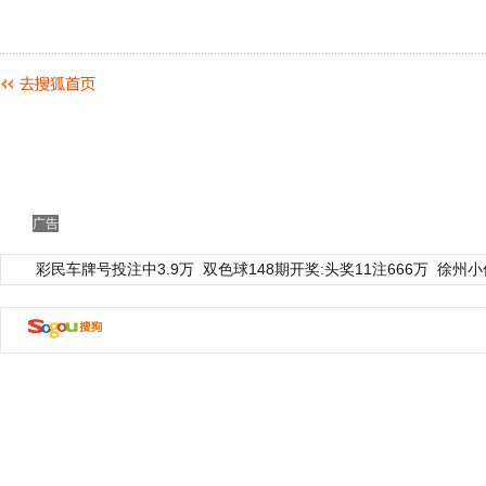
广告
彩民车牌号投注中3.9万
双色球148期开奖:头奖11注666万
徐州小