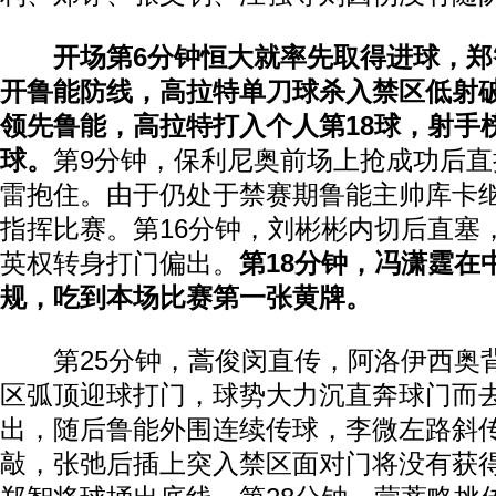
开场第6分钟恒大就率先取得进球，
开鲁能防线，高拉特单刀球杀入禁区低射破
领先鲁能，高拉特打入个人第18球，射手
球。
第9分钟，保利尼奥前场上抢成功后
雷抱住。由于仍处于禁赛期鲁能主帅库卡
指挥比赛。第16分钟，刘彬彬内切后直塞
英权转身打门偏出。
第18分钟，冯潇霆在
规，吃到本场比赛第一张黄牌。
第25分钟，蒿俊闵直传，阿洛伊西奥
区弧顶迎球打门，球势大力沉直奔球门而
出，随后鲁能外围连续传球，李微左路斜
敲，张弛后插上突入禁区面对门将没有获