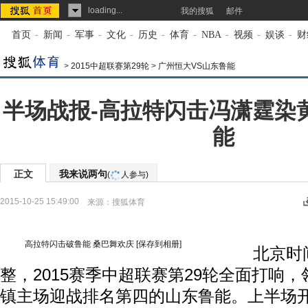
loading...
我的搜狐
邮件
首页
-
新闻
-
军事
-
文化
-
历史
-
体育
-
NBA
-
视频
-
娱谈
-
财
>
2015中超联赛第29轮
>
广州恒大VS山东鲁能
半场战报-高拉特闪击冯潇霆染黄
能
正文
我来说两句
(
人参与)
2015-10-25 15:49:00
来源：
搜狐体育
高拉特闪击破鲁能 桑巴舞欢庆
[保存到相册]
北京时间1
整，2015赛季中超联赛第29轮全面打响
镇主场迎战排名第四的山东鲁能。上半场