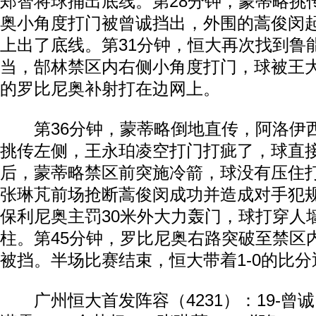
郑智将球捅出底线。第28分钟，蒙蒂略挑
奥小角度打门被曾诚挡出，外围的蒿俊闵
上出了底线。第31分钟，恒大再次找到鲁
当，郜林禁区内右侧小角度打门，球被王
的罗比尼奥补射打在边网上。
第36分钟，蒙蒂略倒地直传，阿洛伊
挑传左侧，王永珀凌空打门打疵了，球直
后，蒙蒂略禁区前突施冷箭，球没有压住打
张琳芃前场抢断蒿俊闵成功并造成对手犯
保利尼奥主罚30米外大力轰门，球打穿人
动物系恋人啊 | 钟欣潼体验爱情哲学
南方
柱。第45分钟，罗比尼奥右路突破至禁区
被挡。半场比赛结束，恒大带着1-0的比
广州恒大首发阵容（4231）：19-曾诚；