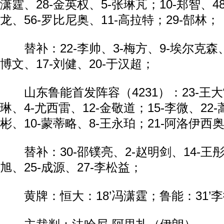
潇霆、28-金英权、5-张琳芃；10-郑智、4
龙、56-罗比尼奥、11-高拉特；29-郜林；
替补：22-李帅、3-梅方、9-埃尔克森、1
博文、17-刘健、20-于汉超；
山东鲁能首发阵容（4231）：23-王大雷
琳、4-尤西雷、12-金敬道；15-李微、22-
彬、10-蒙蒂略、8-王永珀；21-阿洛伊西
替补：30-邵镤亮、2-赵明剑、14-王彤、
旭、25-成源、27-李松益；
黄牌：恒大：18’冯潇霆；鲁能：31’