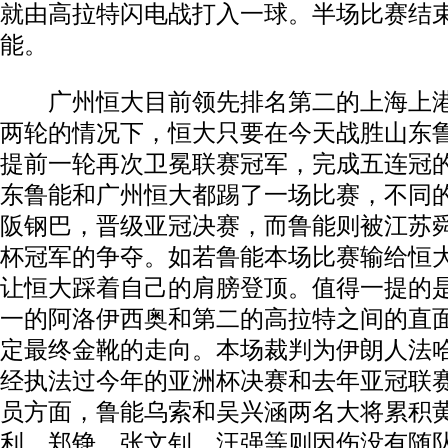
就由高拉特闪电战打入一球。半场比赛结束
能。
广州恒大目前领先排名第二的上海上港
两轮的情况下，恒大只要在今天战胜山东
提前一轮再次卫冕联赛冠军，完成五连冠
东鲁能和广州恒大都踢了一场比赛，不同
阪钢巴，晋级亚冠决赛，而鲁能则被江苏
杯冠军的争夺。如若鲁能本场比赛输给恒
让恒大踩着自己的肩膀登顶。值得一提的
一的阿洛伊西奥和第二的高拉特之间的直
定最终金靴的走向。本场裁判为伊朗人法哈
经执法过今年的亚洲杯决赛和去年亚冠联
员方面，鲁能乌索和吴兴涵两名大将累积
利、郑铮、张文钊、汪强等则因伤没有随