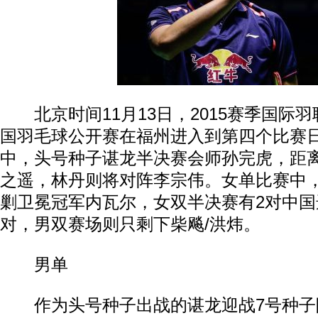
北京时间11月13日，2015赛季国际
国羽毛球公开赛在福州进入到第四个比赛
中，头号种子谌龙半决赛会师孙完虎，距
之遥，林丹则将对阵李宗伟。女单比赛中
剿卫冕冠军内瓦尔，女双半决赛有2对中国
对，男双赛场则只剩下柴飚/洪炜。
男单
作为头号种子出战的谌龙迎战7号种子