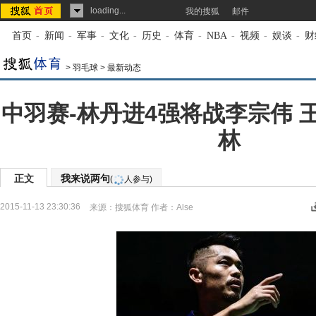
loading...
我的搜狐
邮件
首页
-
新闻
-
军事
-
文化
-
历史
-
体育
-
NBA
-
视频
-
娱谈
-
财
>
羽毛球
>
最新动态
中羽赛-林丹进4强将战李宗伟 
林
正文
我来说两句
(
人参与)
2015-11-13 23:30:36
来源：
搜狐体育
作者：Alse