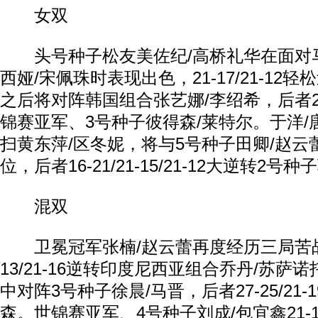
女双
头号种子松友美佐纪/高桥礼华在面对
西娅/宋佩珠时表现出色，21-17/21-12
之后将对阵韩国组合张艺娜/李绍希，后者21-1
锦赛亚军、3号种子彼得森/莱特尔。于洋/唐渊渟
扫黄东萍/区冬妮，将与5号种子田卿/赵云
位，后者16-21/21-15/21-12大逆转2号
混双
卫冕冠军张楠/赵云蕾再度经历三局苦战，19
13/21-16逆转印度尼西亚组合乔丹/苏萨
中对阵3号种子徐晨/马晋，后者27-25/21-
森。世锦赛亚军、4号种子刘成/包宜鑫21-10