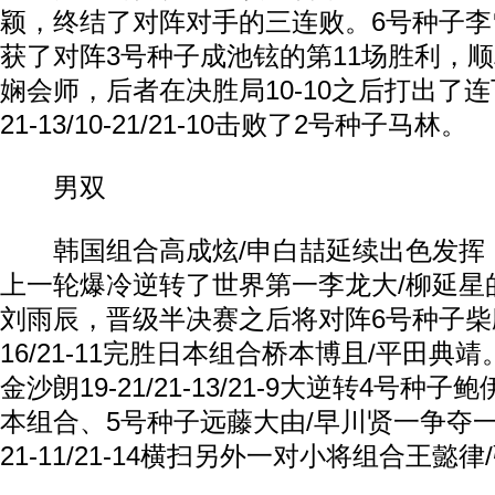
颖，终结了对阵对手的三连败。6号种子李雪芮2
获了对阵3号种子成池铉的第11场胜利，
娴会师，后者在决胜局10-10之后打出了连
21-13/10-21/21-10击败了2号种子马林。
男双
韩国组合高成炫/申白喆延续出色发挥，21-
上一轮爆冷逆转了世界第一李龙大/柳延星
刘雨辰，晋级半决赛之后将对阵6号种子柴飚
动物系恋人啊 | 钟欣潼体验爱情哲学
南方
16/21-11完胜日本组合桥本博且/平田典
金沙朗19-21/21-13/21-9大逆转4号种
本组合、5号种子远藤大由/早川贤一争夺
21-11/21-14横扫另外一对小将组合王懿律