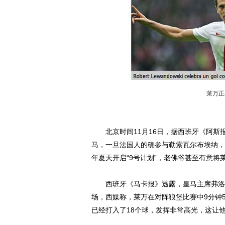
莱万正
北京时间11月16日，据西班牙《阿斯
马，一旦法国人的确参与勒索瓦尔布埃纳，
年夏天开启“9号计划”，老佛爷甚至有意
西班牙《马卡报》透露，皇马主席弗洛伦
场，西媒称，莱万在对阵狼堡比赛中9分钟
已经打入了18个球，发挥非常高光，这让