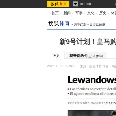
loading...
首页
-
新闻
-
军事
-
文化
-
历史
-
体
>
西甲联赛
>
皇家马德里
新9号计划！皇马购
正文
我来说两句
(
人参与)
2015-11-16 11:35:23
来源：
搜狐体育
作者：黑