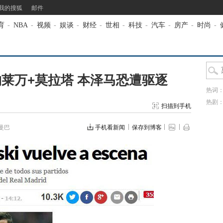
我的搜狐
邮件
育
-
NBA
-
视频
-
娱谈
-
财经
-
世相
-
科技
-
汽车
-
房产
-
时尚
-
莱万+莫拉塔 本泽马恐遭驱逐
热词
热剧
扫描到手机
曼巴
手机看新闻
保存到博客