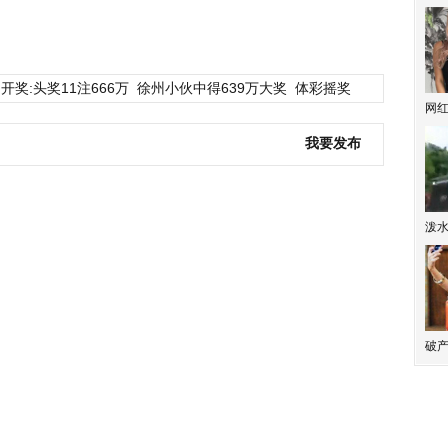
开奖:头奖11注666万
徐州小伙中得639万大奖
体彩摇奖
网
我要发布
泼
破产