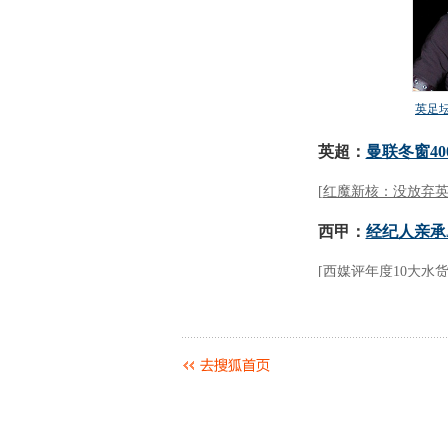
动物系恋人啊 | 钟欣