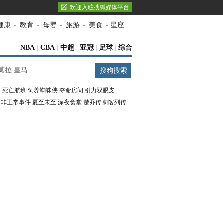
欢迎入驻搜狐媒体平台
健康
-
教育
-
母婴
-
旅游
-
美食
-
星座
NBA
|
CBA
|
中超
|
亚冠
|
足球
|
综合
：
死亡航班
饲养蜘蛛侠
夺命房间
引力双眼皮
：
非正常事件
夏至未至
深夜食堂
楚乔传
刺客列传