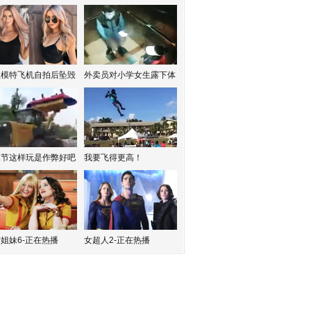
红模特飞机自拍后坠毁
外卖员对小学女生露下体
水节这样玩是作弊好吧
我要飞得更高！
姐妹6-正在热播
女超人2-正在热播