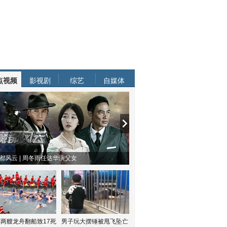
点视频
影视剧
综艺
自媒体
都风云 | 周冬雨任达华演父女
两艘龙舟翻船致17死
男子玩大摆锤被甩飞坠亡