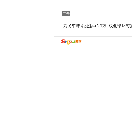
广告
彩民车牌号投注中3.9万
双色球148期