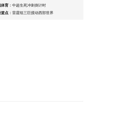
锐体育
：
中超生死冲刺倒计时
最篮点
：
雷霆组三巨搅动西部世界