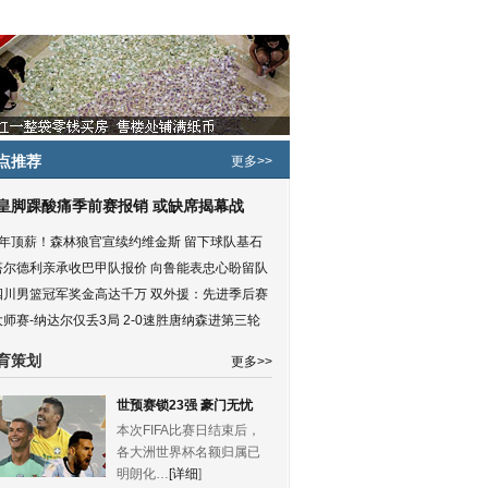
点推荐
更多>>
皇脚踝酸痛季前赛报销 或缺席揭幕战
5年顶薪！森林狼官宣续约维金斯 留下球队基石
塔尔德利亲承收巴甲队报价 向鲁能表忠心盼留队
四川男篮冠军奖金高达千万 双外援：先进季后赛
大师赛-纳达尔仅丢3局 2-0速胜唐纳森进第三轮
育策划
更多>>
世预赛锁23强 豪门无忧
本次FIFA比赛日结束后，
各大洲世界杯名额归属已
明朗化…
[详细
]