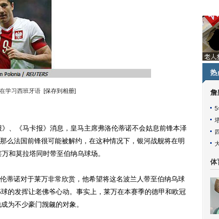
热
在学习西班牙语
[保存到相册]
詹
报》、《马卡报》消息，皇马主席弗洛伦蒂诺不会姑息前锋本泽
那么法国前锋很可能被解约，在这种情况下，银河战舰将在明
将莱万和莫拉塔同时带至伯纳乌球场。
体
蒂诺对于莱万非常欣赏，他希望将这名波兰人带至伯纳乌球
5球的发挥让老佛爷心动。事实上，莱万在本赛季的德甲和欧冠
他成为不少豪门觊觎的对象。