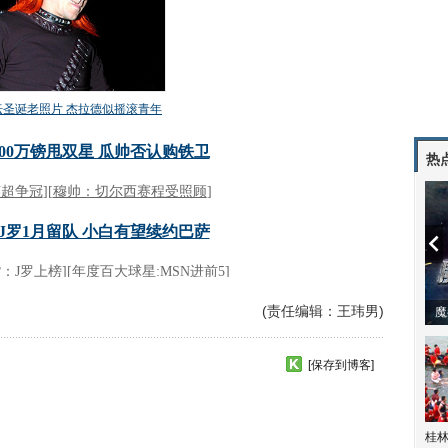
热
(责任编辑：王玮男)
潼体验爱情哲学
南方有乔木 | “科创CP”渐入佳境
魔
[保存到博客]
桂林