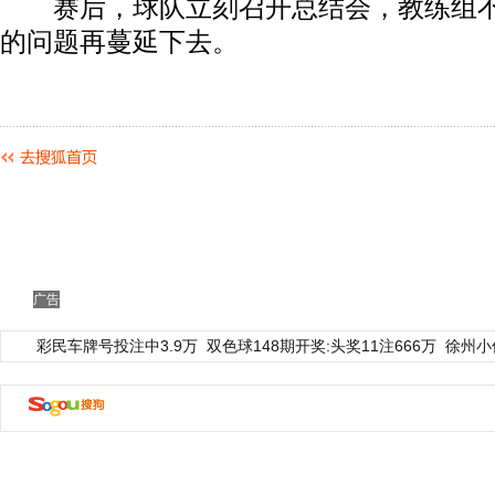
赛后，球队立刻召开总结会，教练组不
的问题再蔓延下去。
广告
彩民车牌号投注中3.9万
动物系恋人啊 | 钟欣潼体验爱情哲学
双色球148期开奖:头奖11注666万
徐州小
南方