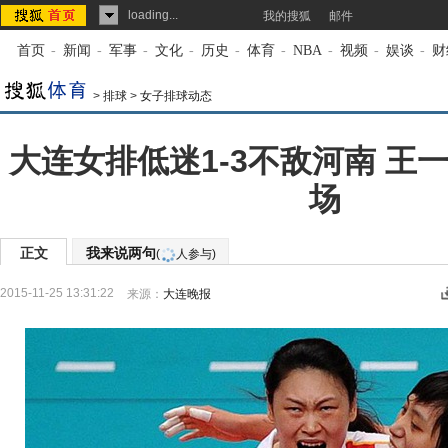
loading...
我的搜狐
邮件
首页
-
新闻
-
军事
-
文化
-
历史
-
体育
-
NBA
-
视频
-
娱谈
-
财
>
排球
>
女子排球动态
大连女排低迷1-3不敌河南 王
场
正文
我来说两句
(
人参与)
2015-11-25 13:31:22
来源：
大连晚报