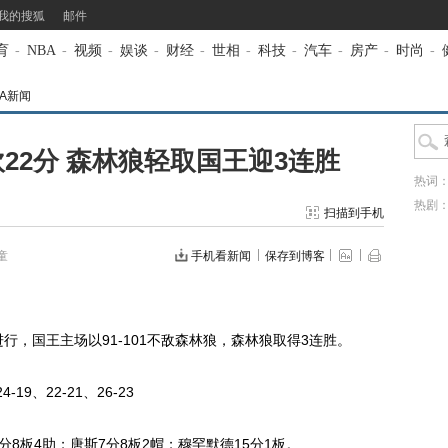
我的搜狐
邮件
育
-
NBA
-
视频
-
娱谈
-
财经
-
世相
-
科技
-
汽车
-
房产
-
时尚
-
BA新闻
砍22分 森林狼轻取国王迎3连胜
热词
热剧
扫描到手机
童
手机看新闻
保存到博客
行，国王主场以91-101不敌森林狼，森林狼取得3连胜。
9、22-21、26-23
8板4助；唐斯7分8板2帽；穆罕默德15分1板。