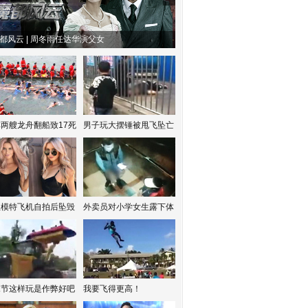
都风云 | 周冬雨任达华演父女
两艘龙舟翻船致17死
男子玩大摆锤被甩飞坠亡
红模特飞机自拍后坠毁
外卖员对小学女生露下体
水节这样玩是作弊好吧
我要飞得更高！