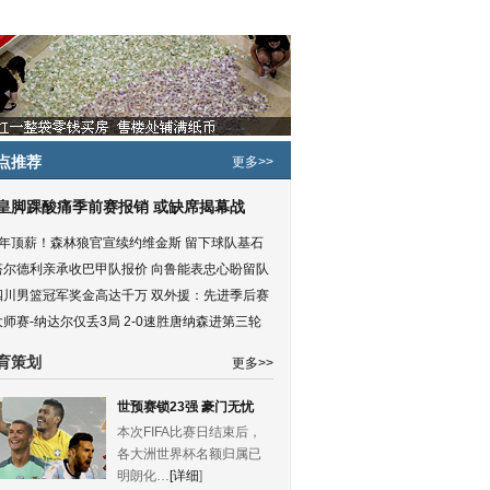
点推荐
更多>>
皇脚踝酸痛季前赛报销 或缺席揭幕战
5年顶薪！森林狼官宣续约维金斯 留下球队基石
塔尔德利亲承收巴甲队报价 向鲁能表忠心盼留队
四川男篮冠军奖金高达千万 双外援：先进季后赛
大师赛-纳达尔仅丢3局 2-0速胜唐纳森进第三轮
育策划
更多>>
世预赛锁23强 豪门无忧
本次FIFA比赛日结束后，
各大洲世界杯名额归属已
明朗化…
[详细
]