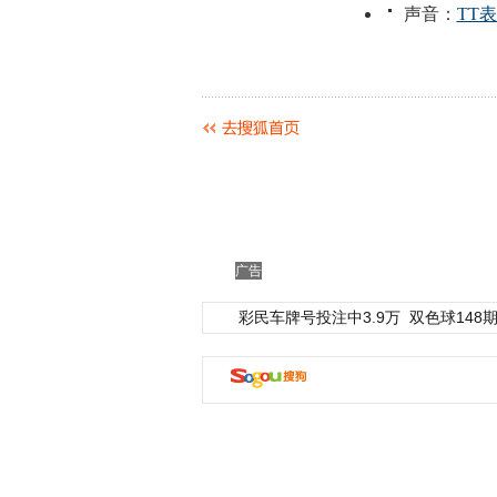
动物系恋人啊 | 钟欣
广告
彩民车牌号投注中3.9万
双色球148期