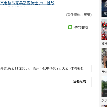
潼体验爱情哲学
南方有乔木 | “科创CP”渐入佳境
魔
(责任编辑：黄硕)
[保存到博客]
桂林
开奖:头奖11注666万
徐州小伙中得639万大奖
体彩摇奖
网
我要发布
泼