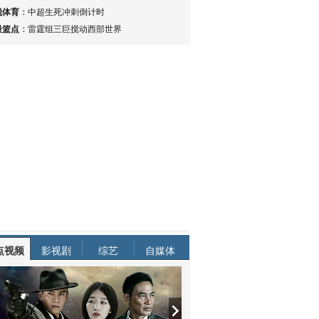
锐体育
：
中超生死冲刺倒计时
最篮点
：
雷霆组三巨搅动西部世界
点视频
影视剧
综艺
自媒体