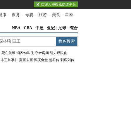
欢迎入驻搜狐媒体平台
健康
-
教育
-
母婴
-
旅游
-
美食
-
星座
NBA
|
CBA
|
中超
|
亚冠
|
足球
|
综合
：
死亡航班
饲养蜘蛛侠
夺命房间
引力双眼皮
：
非正常事件
夏至未至
深夜食堂
楚乔传
刺客列传