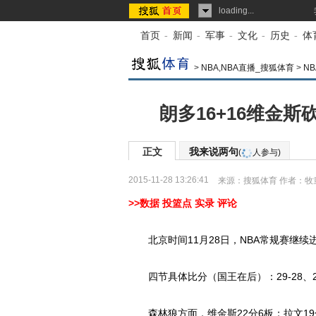
loading...
首页
-
新闻
-
军事
-
文化
-
历史
-
体
>
NBA,NBA直播_搜狐体育
>
N
朗多16+16维金斯
正文
我来说两句
(
人参与)
2015-11-28 13:26:41
来源：
搜狐体育
作者：牧
>>数据
投篮点
实录
评论
北京时间11月28日，NBA常规赛继续进
四节具体比分（国王在后）：29-28、24-1
森林狼方面，维金斯22分6板；拉文19分