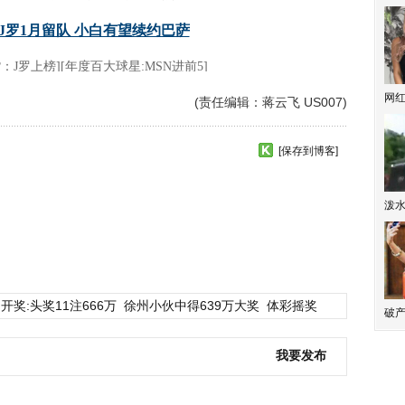
网
(责任编辑：蒋云飞 US007)
[保存到博客]
泼
开奖:头奖11注666万
徐州小伙中得639万大奖
体彩摇奖
破产
我要发布