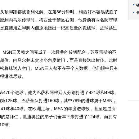
顶脚踢都被鲁利化解。在第86分钟时，梅西好不容易战胜了
应到内马尔传球时，梅西处于禁区右侧，他身前有两名防守球
是直接用左脚脚内侧原地搓出一记高质量的弧线球。皮球越过
MSN三叉戟之间完成了一次经典的传切配合，苏亚雷斯的不
越位。内马尔并未贪功小角度射门，而是直接送出横传。此时
松将球送入空门。MSN三人都不在乎个人数据，他们眼中只有
得淋漓尽致。
70个进球，他为巴萨和阿根廷人分别打进了421球和49球。
125球。巴萨全队打进160球，其中78%的进球属于MSN，
41球和40球。在欧洲足坛，MSN的年度进球数，甚至超过所
N的是拜仁，瓜迪奥拉的弟子们全年下来打进了124球。而拥有
10球。