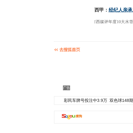
广告
彩民车牌号投注中3.9万
双色球148期