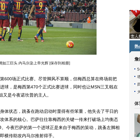
热
詹
相拥如三巨头 内马尔染上帝光辉
[保存到相册]
600场正式比赛。尽管脚风不算顺，但梅西总算在终场前把
进球，是梅西第470个正式比赛进球，同时也让MSN三叉戟在
人组又是今夜诺坎普的主人。
体
体状态，跳蚤在跑动启动时显得有些笨重，他失去了平日的
攻体系的核心。巴萨往往靠梅西的关键一传来打破场上均衡态
抄。今夜巴萨的第一个进球正是来自于梅西的策动，跳蚤左脚相
即横传助攻内马尔推射得手。