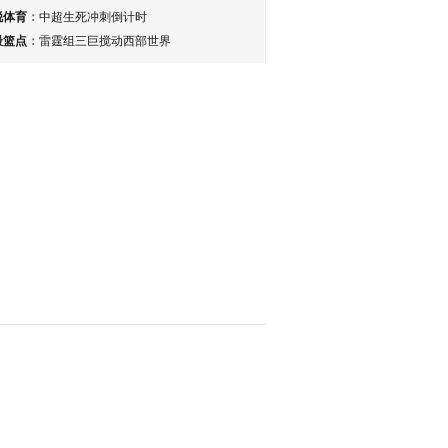
锐体育
：
中超生死冲刺倒计时
最篮点
：
雷霆组三巨搅动西部世界