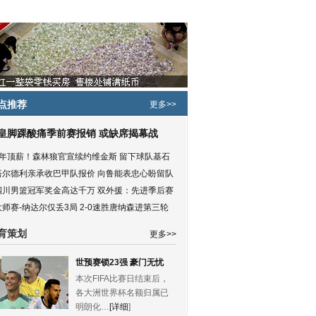
点推荐
更多>>
皇脚踝酸痛季前赛报销 或缺席揭幕战
5年顶薪！森林狼官宣续约维金斯 留下球队基石
塔尔德利亲承收巴甲队报价 向鲁能表忠心盼留队
四川男篮冠军奖金高达千万 双外援：先进季后赛
大师赛-纳达尔仅丢3局 2-0速胜唐纳森进第三轮
育策划
更多>>
世预赛锁23强 豪门无忧
本次FIFA比赛日结束后，
各大洲世界杯名额归属已
明朗化…
[详细
]