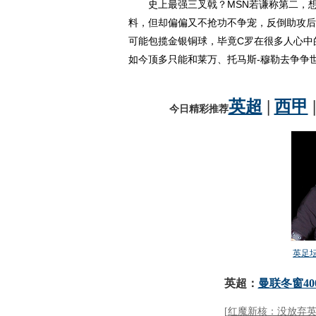
史上最强三叉戟？MSN若谦称第二，想
料，但却偏偏又不抢功不争宠，反倒助攻后
可能包揽金银铜球，毕竟C罗在很多人心中
如今顶多只能和莱万、托马斯-穆勒去争争