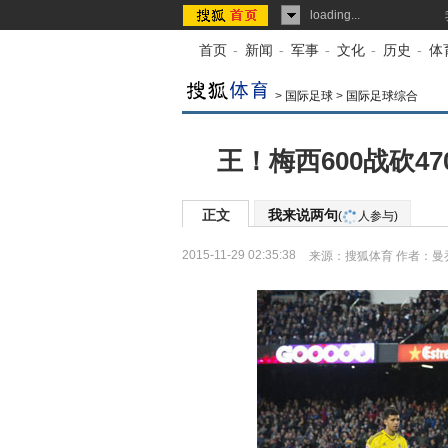
loading...
首页
-
新闻
-
军事
-
文化
-
历史
-
体
>
国际足球
>
国际足球综合
王！梅西600战砍47
正文
我来说两句
(
人参与)
2015-11-29 02:35:38
来源：
搜狐体育
作者：曼