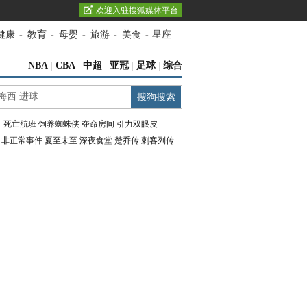
欢迎入驻搜狐媒体平台
健康
-
教育
-
母婴
-
旅游
-
美食
-
星座
NBA
|
CBA
|
中超
|
亚冠
|
足球
|
综合
：
死亡航班
饲养蜘蛛侠
夺命房间
引力双眼皮
：
非正常事件
夏至未至
深夜食堂
楚乔传
刺客列传