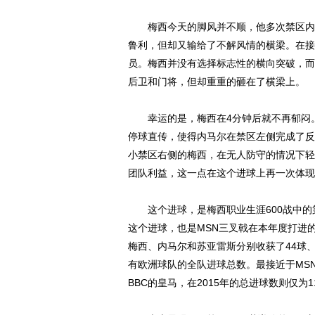
梅西今天的脚风并不顺，他多次禁区内头
鲁利，但却又输给了不解风情的横梁。在接
员。梅西并没有选择标志性的横向突破，而
后卫和门将，但却重重的砸在了横梁上。
幸运的是，梅西在4分钟后就不再郁闷。
停球直传，使得内马尔在禁区左侧完成了反
小禁区右侧的梅西，在无人防守的情况下轻
团队利益，这一点在这个进球上再一次体现
这个进球，是梅西职业生涯600战中的第4
这个进球，也是MSN三叉戟在本年度打进的第
梅西、内马尔和苏亚雷斯分别收获了44球、
有欧洲球队的全队进球总数。最接近于MS
BBC的皇马，在2015年的总进球数则仅为1