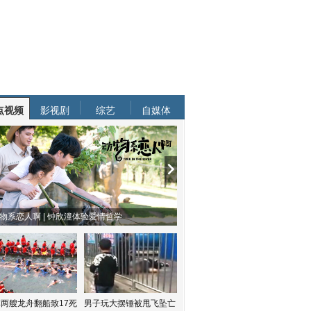
点视频
影视剧
综艺
自媒体
物系恋人啊 | 钟欣潼体验爱情哲学
南方有乔木 | “科创CP”渐入佳境
两艘龙舟翻船致17死
男子玩大摆锤被甩飞坠亡