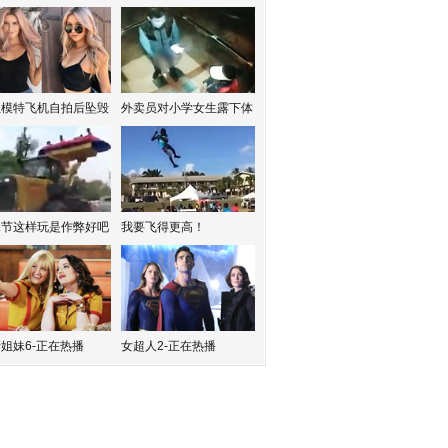
红模特飞机自拍后坠毁
外卖员对小学女生露下体
水节这样玩是作弊好吧
我要飞得更高！
姐妹6-正在热播
女超人2-正在热播