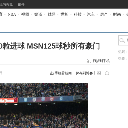
我的搜狐
邮件
育
-
NBA
-
视频
-
娱谈
-
财经
-
世相
-
科技
-
汽车
-
房产
-
时尚
-
0粒进球 MSN125球秒所有豪门
热词
热剧
扫描到手机
乔
手机看新闻
保存到博客