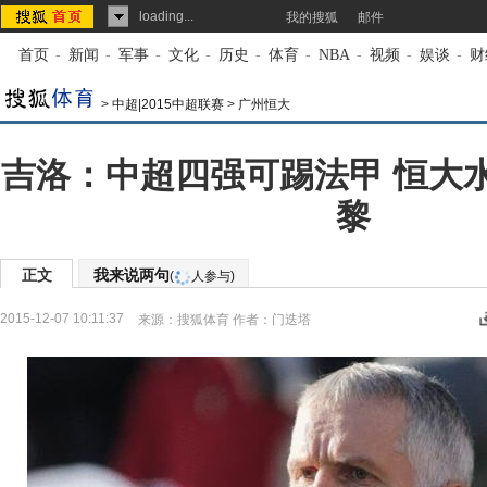
loading...
我的搜狐
邮件
首页
-
新闻
-
军事
-
文化
-
历史
-
体育
-
NBA
-
视频
-
娱谈
-
财
>
中超|2015中超联赛
>
广州恒大
吉洛：中超四强可踢法甲 恒大
黎
正文
我来说两句
(
人参与)
2015-12-07 10:11:37
来源：
搜狐体育
作者：门迭塔