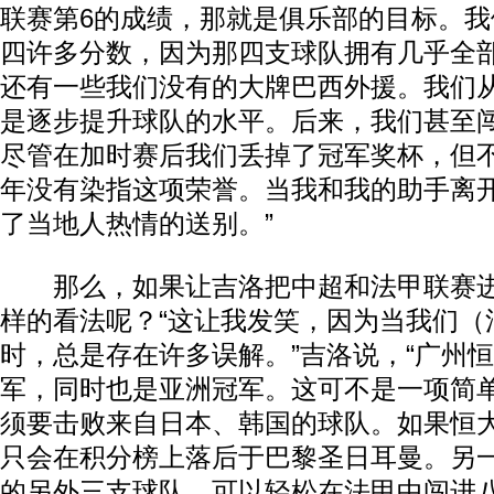
联赛第6的成绩，那就是俱乐部的目标。
四许多分数，因为那四支球队拥有几乎全
还有一些我们没有的大牌巴西外援。我们
是逐步提升球队的水平。后来，我们甚至
尽管在加时赛后我们丢掉了冠军奖杯，但不
年没有染指这项荣誉。当我和我的助手离
了当地人热情的送别。”
那么，如果让吉洛把中超和法甲联赛进
样的看法呢？“这让我发笑，因为当我们（
动物系恋人啊 | 钟欣潼体验爱情哲学
南方
时，总是存在许多误解。”吉洛说，“广州
军，同时也是亚洲冠军。这可不是一项简
须要击败来自日本、韩国的球队。如果恒
只会在积分榜上落后于巴黎圣日耳曼。另
的另外三支球队，可以轻松在法甲中闯进八