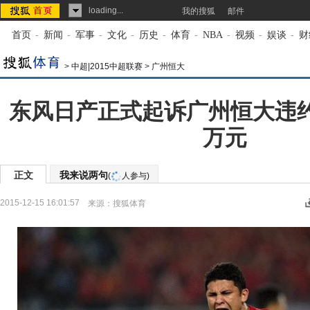
loading...
我的搜狐
邮件
首页
-
新闻
-
军事
-
文化
-
历史
-
体育
-
NBA
-
视频
-
娱谈
-
财
>
中超|2015中超联赛
>
广州恒大
东风日产正式起诉广州恒大违约 
万元
正文
我来说两句
(
人参与)
2015-12-15 16:01:57
来源：
搜狐体育