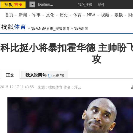
loading...
我的搜狐
邮件
首页
-
新闻
-
军事
-
文化
-
历史
-
体育
-
NBA
-
视频
-
娱谈
-
财
>
NBA,NBA直播_搜狐体育
>
NBA新闻
科比挺小将暴扣霍华德 主帅盼
攻
正文
我来说两句
(
人参与)
2015-12-17 11:43:55
来源：
搜狐体育
作者：浮云